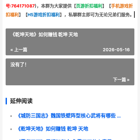
号:764171087
)，本群为大家提供【
页游折扣福利
】
【
手机游戏折
扣福利
】
【
H5游戏折扣福利
】
，私聊群主即可为无论兄弟们服务。
《乾坤天地》如何赚钱 乾坤 天地
« 上一篇
2026-05-16
没有了！
下一篇 »
延伸阅读
《城防三国志》魏国铁壁阵型核心武将有哪些 《城防三国志》是谁写的
《乾坤天地》如何赚钱 乾坤 天地