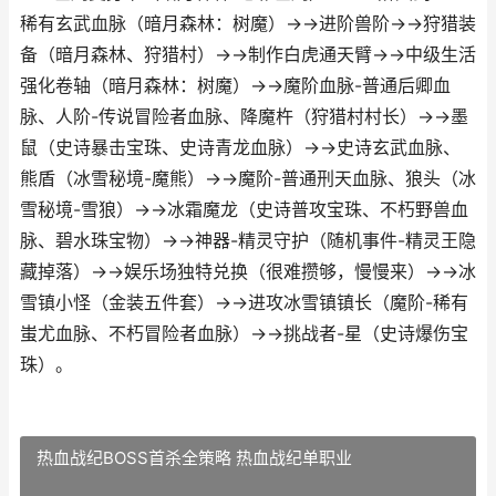
稀有玄武血脉（暗月森林：树魔）→→进阶兽阶→→狩猎装
备（暗月森林、狩猎村）→→制作白虎通天臂→→中级生活
强化卷轴（暗月森林：树魔）→→魔阶血脉-普通后卿血
脉、人阶-传说冒险者血脉、降魔杵（狩猎村村长）→→墨
鼠（史诗暴击宝珠、史诗青龙血脉）→→史诗玄武血脉、
熊盾（冰雪秘境-魔熊）→→魔阶-普通刑天血脉、狼头（冰
雪秘境-雪狼）→→冰霜魔龙（史诗普攻宝珠、不朽野兽血
脉、碧水珠宝物）→→神器-精灵守护（随机事件-精灵王隐
藏掉落）→→娱乐场独特兑换（很难攒够，慢慢来）→→冰
雪镇小怪（金装五件套）→→进攻冰雪镇镇长（魔阶-稀有
蚩尤血脉、不朽冒险者血脉）→→挑战者-星（史诗爆伤宝
珠）。
热血战纪BOSS首杀全策略 热血战纪单职业