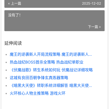
« 上一篇
2025-12-02
没有了！
下一篇 »
延伸阅读
魔王的逆袭新人开局流程策略 魔王的逆袭新人物是谁
热血战纪BOSS首杀全策略 热血战纪单职业
《伏魔战歌》转生系统如何玩 伏魔战记详细攻略
这城有良田百朝争锋玄真炼器策略
《暗黑大天使》转职系统详细解答 暗黑大天使叫什么名字
火环核心人物主推策略 游戏火环