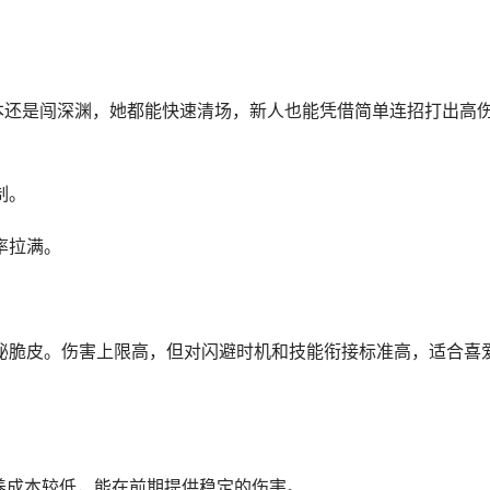
源本还是闯深渊，她都能快速清场，新人也能凭借简单连招打出高
制。
率拉满。
、秘脆皮。伤害上限高，但对闪避时机和技能衔接标准高，适合喜
养成本较低，能在前期提供稳定的伤害。