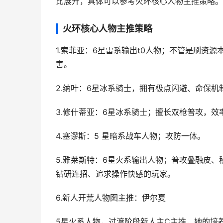
比展开，具体可以参考火环核心人物主推策略。
火环核心人物主推策略
1.索菲亚：6星雷系输出t0人物；不管是刷资
害。
2.纳叶：6星冰系骑士，拥有极点闪避、命保机
3.修什蒂亚：6星冰系骑士；擅长双枪普攻，效
4.塞谬斯：5 星暗系战车人物；攻防一体。
5.雅莱斯特：6星火系输出人物；普攻叠融皮
钻研连招、追求操作快感的玩家。
6.新人开荒人物图主推：伊尔夏
5星火系人物，过渡阶段新人主C主推，她的培