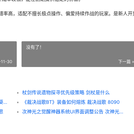
容错率高，适配不擅长极点操作、偏爱持续作战的玩家。是新人开
没有了！
-11-30
下一篇 
杖剑传说遗物探寻优先级策略 剑杖是什么
保卫给日葵鲜果厨宴绝顶方法策略 保卫给日葵鲜果的人是谁
《裁决战歌BT》装备如何熔炼 裁决战歌 8090
思
次神光之觉醒神器系统UI界面调整公告 次神光之觉醒神戒锻造活动