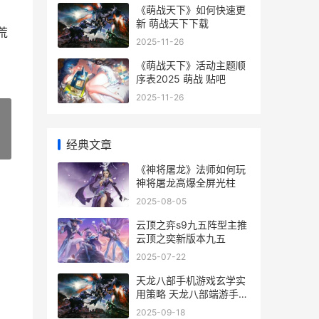
《萌战天下》如何快速更
新 萌战天下下载
荒
2025-11-26
《萌战天下》活动主题顺
序表2025 萌战 贴吧
2025-11-26
经典文章
»
《神将屠龙》法师如何玩
神将屠龙高爆全屏光柱
2025-08-05
云顶之弈s9九五阵型主推
云顶之奕新版本九五
2025-07-22
天龙八部手机游戏玄学实
用策略 天龙八部端游手机
版
2025-09-18