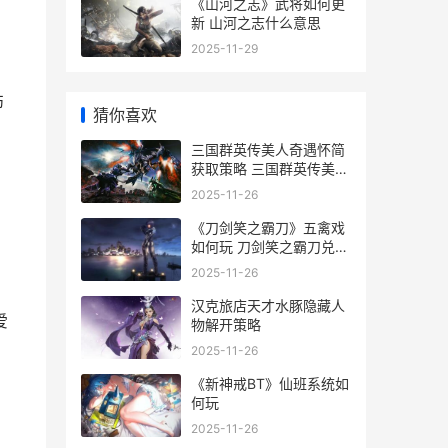
《山河之志》武将如何更
新 山河之志什么意思
2025-11-29
伤
猜你喜欢
三国群英传美人奇遇怀简
获取策略 三国群英传美人
信物如何取得
2025-11-26
《刀剑笑之霸刀》五禽戏
如何玩 刀剑笑之霸刀兑换
码
2025-11-26
汉克旅店天才水豚隐藏人
爱
物解开策略
2025-11-26
《新神戒BT》仙班系统如
何玩
2025-11-26