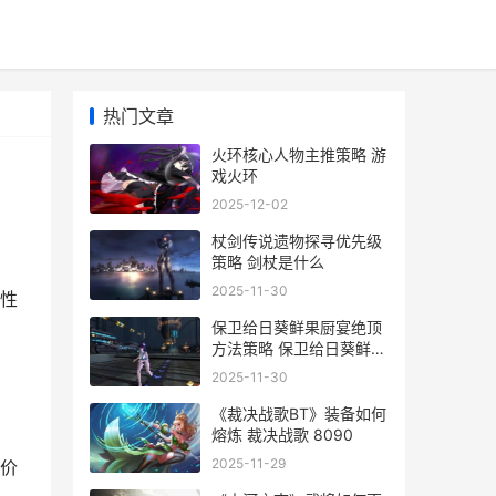
热门文章
火环核心人物主推策略 游
戏火环
2025-12-02
杖剑传说遗物探寻优先级
策略 剑杖是什么
2025-11-30
性
保卫给日葵鲜果厨宴绝顶
方法策略 保卫给日葵鲜果
的人是谁
2025-11-30
《裁决战歌BT》装备如何
熔炼 裁决战歌 8090
2025-11-29
价