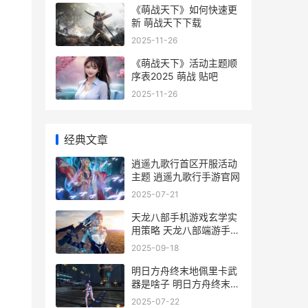
《萌战天下》如何快速更
新 萌战天下下载
2025-11-26
《萌战天下》活动主题顺
序表2025 萌战 贴吧
2025-11-26
经典文章
逍遥九歌行首区开服活动
主题 逍遥九歌行手游官网
2025-07-21
天龙八部手机游戏玄学实
用策略 天龙八部端游手机
版
2025-09-18
明日方舟终末地佩里卡武
器是啥子 明日方舟终末地
下载
2025-07-22