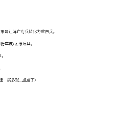
效果是让阵亡府兵转化为重伤兵。
取1份车皮/图纸道具。
率。
。
！买多就...尴尬了）