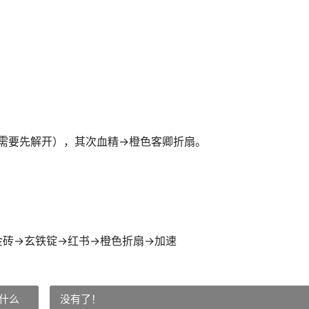
都需要先解开），其次血精→橙色客卿折扇。
金砖→玄铁锭→红书→橙色折扇→加速
什么
没有了！