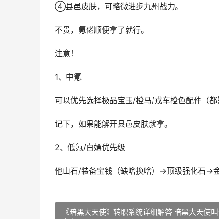
④县邑皮肤，可略微进步九州战力。
不贵，氪佬顺便拿了就行。
注意！
1、中氪
可以优先选择极品宝玉/橙马/戎车橙色配件（
记下，如果能解开县邑皮肤就拿。
2、低氪/白嫖优先级
他山石/装备宝钱（缺啥换啥）→顶级强化石→
《暗黑大天使》转职系统详细解答 暗黑大天使叫