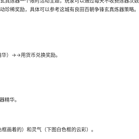
玄真炼器一个限时活动主题，玩家可以通过每天不收费炼器次数
动珍稀奖励，具体可以参考这城有良田百朝争锋玄真炼器策略。
精华）→→用货币兑换奖励。
炼器精华。
色框画着的）和灵气（下图白色框的云彩）。