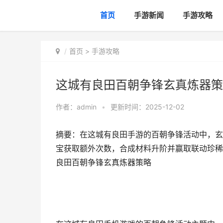
首页
手游新闻
手游攻略
首页
>
手游攻略
这城有良田百朝争锋玄真炼器策
作者：
admin
•
更新时间：2025-12-02
摘要：在这城有良田手游的百朝争锋活动中，玄
宝获取额外次数，合成材料升阶并赢取联动珍稀
良田百朝争锋玄真炼器策略