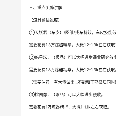
三、重点奖励讲解
（道具预估氪度）
①天妖貂（车皮）/图纸/戎车特效，车皮技能
需要花费1.3万炼器精华，大概1.2-1.3k左右获
②魁星坛，（极品）可以大幅进步课业研究效
需要花费1.3万炼器精华，大概1.2-1.3k左右获取
（需要注意，有大佬试出...不能和玉荔祭坛同时建
③桃园像，（珍品）可以大幅进步税收。
需要花费1万炼器精华，大概1-1.1k左右获取。