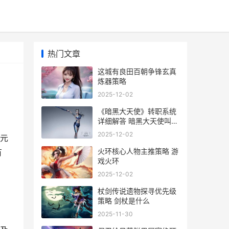
热门文章
这城有良田百朝争锋玄真
炼器策略
2025-12-02
《暗黑大天使》转职系统
详细解答 暗黑大天使叫什
么名字
2025-12-02
元
火环核心人物主推策略 游
有
戏火环
2025-12-02
杖剑传说遗物探寻优先级
策略 剑杖是什么
2025-11-30