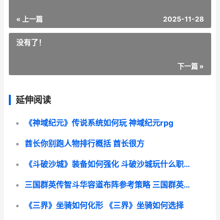
« 上一篇
2025-11-28
没有了！
下一篇 »
延伸阅读
《神域纪元》传说系统如何玩 神域纪元rpg
酋长你别跑人物排行概括 酋长很方
《斗破沙城》装备如何强化 斗破沙城玩什么职业好
三国群英传智斗华容道布阵参考策略 三国群英传智慧有什么用
《三界》坐骑如何化形 《三界》坐骑如何选择