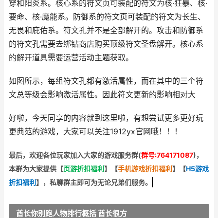
穿和阳炎系。核心系的符文页可装配的符文为核·狂暴、核·
要命、核·魔能系。防御系的符文页可装配的符文为长生、
无畏和庇佑系。符文孔并不是全部解开的。攻击和防御系
的符文孔需要去绑钻商店购买顶级符文圣盘解开。核心系
的解开道具需要运营活动主题获取。
如图所示，每组符文孔都有激活属性，而在其中的三个符
文总等级会影响激活属性。因此符文更新的影响相对大
好啦，今天同享的内容就到这里啦，有想尝试更多更好玩
更典范的游戏，大家可以关注1912yx官网哦！！！
最
后，欢迎
各位玩家加入大家的游戏服务群(
群号:764171087
)，
本群为大家提供【
页游折扣福利
】
【
手机游戏折扣福利
】
【
H5游戏
折扣福利
】
，私聊群主即可为无论兄弟们服务。
酋长你别跑人物排行概括 酋长很方