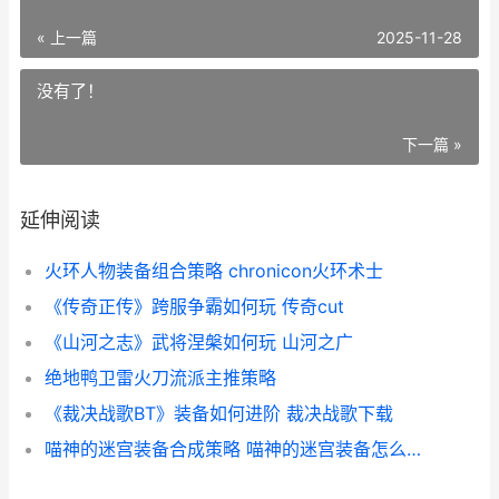
« 上一篇
2025-11-28
没有了！
下一篇 »
延伸阅读
火环人物装备组合策略 chronicon火环术士
《传奇正传》跨服争霸如何玩 传奇cut
《山河之志》武将涅槃如何玩 山河之广
绝地鸭卫雷火刀流派主推策略
《裁决战歌BT》装备如何进阶 裁决战歌下载
喵神的迷宫装备合成策略 喵神的迷宫装备怎么获得