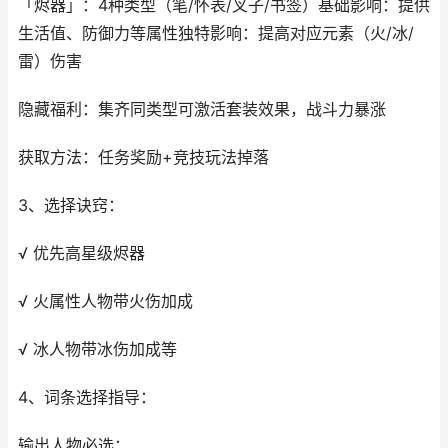
「烬器」：4种类型（笔/怀表/叉子/书签）基础影响：提供
生活值、防御力等属性独特影响：提高对应元素（火/冰/
雷）伤害
隐藏福利：集齐同类型可激活套装效果，战斗力暴涨
获取方法：任务奖励+竞技玩法掉落
3、选择诀窍：
√ 优先高星级烬器
√ 火属性人物带火伤加成
√ 冰人物带冰伤加成等
4、词条选择指导：
输出人物必选：