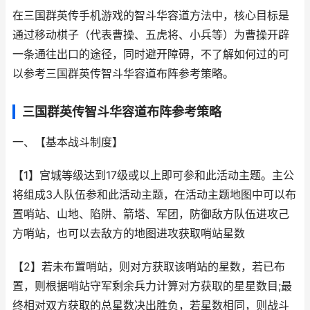
在三国群英传手机游戏的智斗华容道方法中，核心目标是
通过移动棋子（代表曹操、五虎将、小兵等）为曹操开辟
一条通往出口的途径，同时避开障碍，不了解如何过的可
以参考三国群英传智斗华容道布阵参考策略。
三国群英传智斗华容道布阵参考策略
一、【基本战斗制度】
【1】宫城等级达到17级或以上即可参和此活动主题。主公
将组成3人队伍参和此活动主题，在活动主题地图中可以布
置哨站、山地、陷阱、箭塔、军团，防御敌方队伍进攻己
方哨站，也可以去敌方的地图进攻获取哨站星数
【2】若未布置哨站，则对方获取该哨站的星数，若已布
置，则根据哨站守军剩余兵力计算对方获取的星星数目;最
终相对双方获取的总星数决出胜负，若星数相同，则战斗