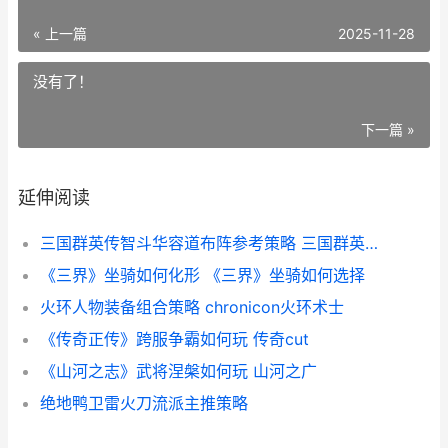
« 上一篇
2025-11-28
没有了！
下一篇 »
延伸阅读
三国群英传智斗华容道布阵参考策略 三国群英传智慧有什么用
《三界》坐骑如何化形 《三界》坐骑如何选择
火环人物装备组合策略 chronicon火环术士
《传奇正传》跨服争霸如何玩 传奇cut
《山河之志》武将涅槃如何玩 山河之广
绝地鸭卫雷火刀流派主推策略