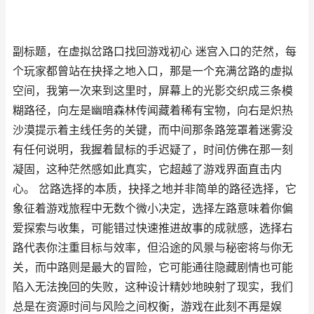
副标题，在虚拟岔路口找回游戏初心 迷宫入口的茫然，每
个玩家都曾站在抉择之地入口，那是一个充满岔路的虚拟
空间，我第一次来到这里时，屏幕上的光影交织成三条模
糊路径，向左是幽暗森林传闻藏着稀有宝物，向右是炽热
沙漠提示着主线任务的关键，而中间那条路笼罩着迷雾没
有任何说明，我握着鼠标的手迟疑了，时间仿佛在那一刻
凝固，这种茫然感如此真实，它超越了游戏界面直击内
心。 岔路选择的本质，抉择之地并非简单的路径选择，它
象征着游戏旅程中无数个微小决定，选择左路意味着你偏
爱探索与收集，可能错过快速推进故事的成就感，选择右
路代表你注重目标与效率，但沿途的风景与秘密将与你无
关，而中路则是最大的冒险，它可能通往隐藏剧情也可能
陷入无法挽回的失败，这种设计精妙地映射了现实，我们
总是在资源时间与风险之间权衡，游戏在此刻不再是娱