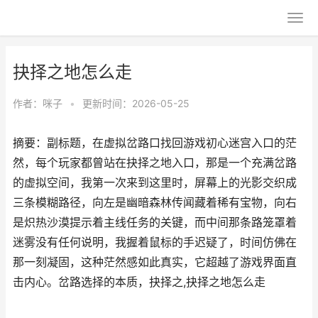
抉择之地怎么走
作者：
咪子
•
更新时间：2026-05-25
摘要：副标题，在虚拟岔路口找回游戏初心迷宫入口的茫
然，每个玩家都曾站在抉择之地入口，那是一个充满岔路
的虚拟空间，我第一次来到这里时，屏幕上的光影交织成
三条模糊路径，向左是幽暗森林传闻藏着稀有宝物，向右
是炽热沙漠提示着主线任务的关键，而中间那条路笼罩着
迷雾没有任何说明，我握着鼠标的手迟疑了，时间仿佛在
那一刻凝固，这种茫然感如此真实，它超越了游戏界面直
击内心。岔路选择的本质，抉择之,抉择之地怎么走