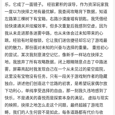
乐，它成了一面镜子。 经验累积的误导，作为资深玩家我
一度以为抉择之地有最优解，我查阅攻略背下数据，知道
左路第三棵树下有宝箱，右路沙漠废墟有钥匙，我凭借经
验快速通关并炫耀效率，但多次重复后我感到空虚，因为
我从未走进那条迷雾中路，也从未体会过未知带来的心
跳，经验有时是枷锁，它让我们迷信捷径却忘记了游戏最
初的魅力，那份面对未知的兴奋与选择的重量。 重拾初心
的尝试，某次我刻意清空记忆，像新手一样站在抉择之
地，我放弃了所有攻略数据，闭上眼睛随意点击了中路迷
雾，屏幕亮起时我发现自己在一个从未见过的星空庭院，
这里没有宝物没有任务，只有一段关于游戏制作者的隐藏
独白，讲述他们创造这个岔路的初衷，是希望玩家偶尔放
下功利心，单纯享受选择的自由，那一刻我久违地感到了
快乐，不是通关的喜悦而是探索本身的满足。 虚拟与现实
的映照，抉择之地怎么走这个问题，最终超越了游戏范
畴，我们的人生何尝不是如此，每条道路都有代价与收