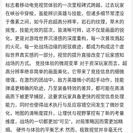
标志着移动电竞视觉体验的一次里程碑式跨越，过去玩家
在峡谷中穿梭，虽能辨识英雄与技能，但诸多细节常湮没
于像素之间，如今开启超高分辨率，岩石的纹理，草木的
摇曳，技能光效的层次，皆清晰可辨，这不仅是画面的锐
化，更是对游戏世界沉浸感的深度重构，每一次普攻溅起
的火花，每一处战场边缘的斑驳痕迹，都成为构成这个虚
拟世界真实感的一部分，视觉的提升直接改变了玩家感知
战场的方式。 竞技体验的微观变革 对于资深玩家而言，超
高分辨率绝非简单的画面美化，它带来了竞技信息的细微
增强，在激烈的团战中，敌方英雄微小的起手动作，技能
弹道更精确的轨迹，乃至装备特效的差异，都可能在高清
画质下被更早捕捉，这要求玩家具备更快的视觉信息处理
能力，同时也使得战术执行与反应容错空间发生了微妙变
化，地图的清晰度提升，让埋伏与视野掌控有了新的考量
维度，战场的一切都更加“可见”，对局策略因而需更加精
细。 硬件与体验的平衡艺术 然而，极致视觉并非毫无代