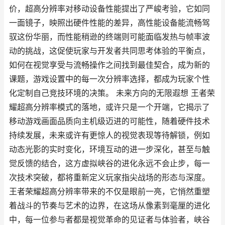
价，超高分辨率对移动设备性能提出了严峻考验，它如同
一面镜子，映照出硬件性能的差异，高性能设备能流畅驾
驭这份华丽，而性能稍逊的终端则可能面临发热与帧率波
动的挑战，这促使玩家与开发者共同思考体验的平衡点，
如何在视觉享受与流畅操作之间找到最佳契合，成为新的
课题，游戏设置中的每一次分辨率选择，都成为玩家个性
化定制自己竞技环境的决策。 未来方向的无限遐想 王者荣
耀超高分辨率模式的落地，或许只是一个开端，它揭示了
移动游戏画面品质向主机级迈进的可能性，随着硬件技术
持续发展，未来或许有更惊人的视觉表现等待解锁，例如
动态光影的实时变化，环境互动的进一步深化，甚至与触
觉反馈的结合，这方虚拟峡谷的进化永远不会止步，每一
次技术突破，都将重新定义玩家指尖战场的形态与深度。
王者荣耀超高分辨率带来的不仅是眼前一亮，它悄然重塑
着战斗的节奏与艺术的边界，在这场从像素到毫厘的进化
中，每一位参与者都是视觉革命的见证者与体验者，峡谷