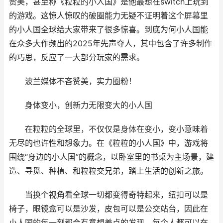
赞美，甚至称《粒粒的小人国》是他最想在switch上玩到
的游戏。这惊人惊叹的破圈能力无疑不证明着这个屏幕里
的小人国全球给大家带来了很多惊喜。到底为何小人国能
在众多大作频出的2025年先声夺人，其中包含了许多制作
的巧思，反应了一大部分玩家的需求。
波兰媒体不吝赞美，实力圈粉！
身体变小，创新力无限变大的小人国
在粒粒的全球里，不仅仅是身体在变小，变小意味着
无尽的也许性和想象力。在《粒粒的小人国》中，游戏将
围绕“身边的小人国”的概念，以卧室里的书桌为主场景，建
造、寻觅、种植、和粒粒交兄弟，踏上生活的创新之旅。
当换个视角看全球一切都变得奇特起来，纽扣可以是
椅子，眼镜盒可以是沙发，皮包可以是公交站台，因此在
小人国的每一刻都会有意想差点的发现，每个人都可以在