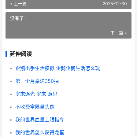
« 上一篇
2025-12-30
没有了！
下一篇 »
延伸阅读
企鹅出手生活模拟 企鹅企鹅生活怎么玩
第一个月豪送350抽
岁末逐光 岁末 意思
不收费拿限量头像
我的世界血量上限指令
我的世界怎么获得龙蛋