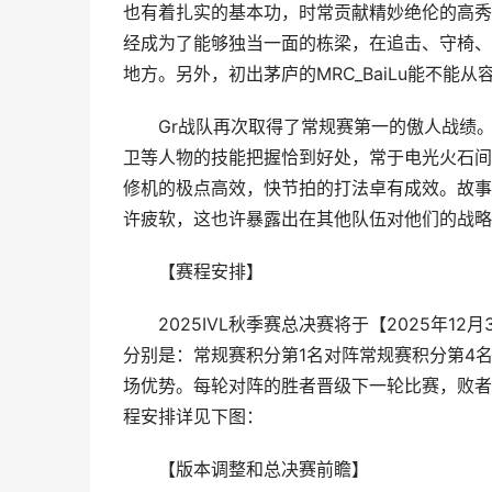
也有着扎实的基本功，时常贡献精妙绝伦的高秀操
经成为了能够独当一面的栋梁，在追击、守椅、
地方。另外，初出茅庐的MRC_BaiLu能不
Gr战队再次取得了常规赛第一的傲人战绩。优势
卫等人物的技能把握恰到好处，常于电光火石间
修机的极点高效，快节拍的打法卓有成效。故事
许疲软，这也许暴露出在其他队伍对他们的战略
【赛程安排】
2025IVL秋季赛总决赛将于【2025年12
分别是：常规赛积分第1名对阵常规赛积分第4
场优势。每轮对阵的胜者晋级下一轮比赛，败者
程安排详见下图：
【版本调整和总决赛前瞻】