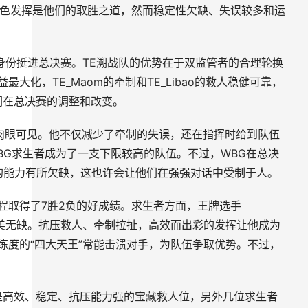
an的出色发挥是他们的取胜之道，然而稳定性欠缺、失误较多和运
的身份挺进总决赛。TE溯战队的优势在于双监管者的合理轮换
大化，TE_Maom的牵制和TE_Libao的救人稳健可靠，
们在总决赛的调整和改变。
高肉眼可见。他不仅减少了牵制的失误，还在指挥时给到队伍
BG求生者成为了一支下限较高的队伍。不过，WBG在总决
的能力有所欠缺，这也许会让他们在强强对话中受制于人。
半程取得了7胜2负的好成绩。求生者方面，王牌选手
惊四座、完美无缺。抗压救人、牵制拉扯，高效而出彩的发挥让他成为
高熟练度的“四大天王”常能击溃对手，为队伍争取优势。不过，
样是高效、稳定、抗压能力强的宝藏救人位，另外几位求生者