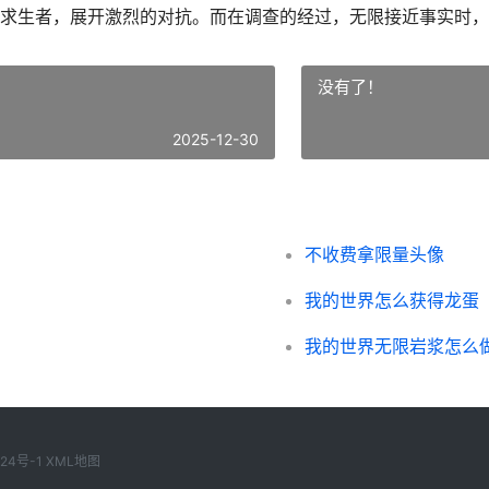
求生者，展开激烈的对抗。而在调查的经过，无限接近事实时，
没有了！
2025-12-30
不收费拿限量头像
我的世界怎么获得龙蛋
我的世界无限岩浆怎么
124号-1
XML地图