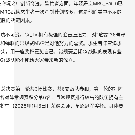
之中创新奇迹。监管者方面，年轻屠皇MRC_BaiLu已
MRC战队求生者一次牵制秒倒较多，这是他们美中不足的
取胜的决定因素。
可没。Gr_Jin拥有极强的追击压迫力，对“喧嚣”26号守
和蝉联的常规赛MVP是对他努力的嘉奖。求生者阵营追求
头，用一座奖杯嘉奖自己。常规赛后期Gr战队的表现有些
Gr战队能不能给大家带来新的惊喜。
泡赛。总决赛第一轮共3场比赛，共6支战队参和，第一轮的对阵
5名对阵常规赛积分第6名，且常规赛排行较高的队伍拥有主
在【2026年1月3日】荣耀会师，角逐冠军奖杯。具体赛