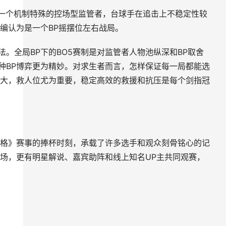
是一个机制特殊的控场型监管者，台球手在追击上不稳定性较
编认为是一个BP摇摆位左右战局。
全局BP下的BO5赛制是对监管者人物池纵深和BP取舍
这种BP博弈更为精妙。对求生者而言，怎样保证每一局都能选
大，救人位尤为重要，稳定高效的救援和抗压是每个剑指冠
人格》赛事的捧杯时刻，承载了许多选手和观众刻骨铭心的记
现场，更有明星解说、嘉宾助阵和线上知名UP主共同观赛，