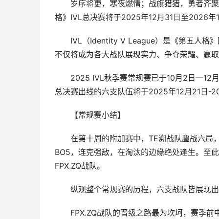
岁序将更，寒夜燃情；战旗猎猎，勇者齐聚。
格》IVL总决赛将于2025年12月31日至2
IVL（Identity V League）是
不仅将成为各大战队展现实力、争夺荣耀、赢取
2025 IVL秋季赛常规赛已于10月2日—
总决赛出线的六支队伍将于2025年12月21日
【常规赛小结】
在第十周的附加赛中，TE溯战队鏖战六局，涉
BO5，连克强敌，在淘汰的边缘绝处逢生。至此
FPX.ZQ战队。
纵观整个常规赛的历程，六支战队皆展现出
FPX.ZQ战队的晋级之路最为坎坷，赛季前