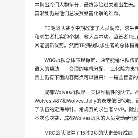
本掏出冷门人物争分，最终涉险过关逃出生天。监管
营混乱仍是他们总决赛亟需化解的难题。
TE溯战队赛季中期故事了人员调整，求生者TE
和求生者扎实的牵制、救人基本功。监管者TE_pp
常能创新优势。然而TE溯战队求生者的总体指
WBG战队总体表现稳定，通常能稳住队伍的优
很大的帮助——合理的电机分配，“三化险为夷
赛上仍有下面内容两点可以提高：一是监管者的
成都Wolves战队是一支极具韧性的队伍。故
Wolves_487和Wolves_Jelly的表
了队伍的定海神针、常规赛的求生者MVP。除此之
本次总决赛，成都Wolves战队的人员变动给
MRC战队取得了15胜3负的队史最好成绩，这