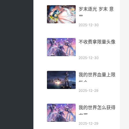
岁末逐光 岁末 意
思
2025-12-30
不收费拿限量头像
2025-12-30
我的世界血量上限
指令
2025-12-29
我的世界怎么获得
龙蛋
2025-12-29