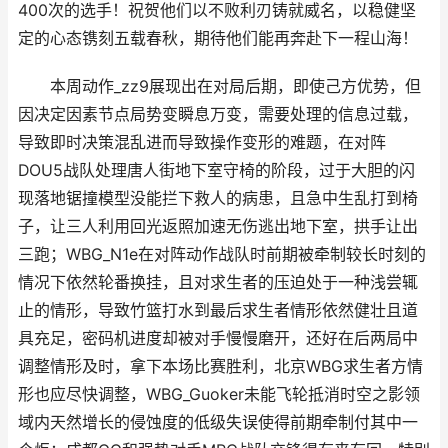
400次的选手！祝贺他们以不败利刃铸就威名，以稳健坚
定的心态镌刻五载春秋，期待他们能再奔赴下一程山海！
本周动作_zz9展现出在对局后期，即使己方优势，但
因决定因素节点局势变瞬息万变，需要处理的信息过载，
导致即时决策混乱进而导致操作变形的难题，在对阵
DOU5战队处理唐人街地下室守椅的阶段，过于大胆的闪
现落地锯撞模型没能拦下救人的病患，且急中生乱打到椅
子，让三人利用回光返照加速无伤逃出地下室，拱手让出
三跑；WBG_N1e在对阵动作战队时前期被牵制较长时刻的
情况下依然轮番换挂，且对求生者的压迫处于一种浅尝辄
止的情形，导致竹篮打水到最后求生者情形依然健壮且道
具充足，密码机进度却被对手慢慢磨开，还好在后两局中
调整情形及时，拿下本场比赛胜利，北京WBG求生者方情
形也应尽快调整，WBG_Guoker未能飞轮抵消时空之影领
域内天然增长的侵蚀度的低级失误使得前期牵制付其中一