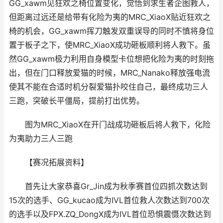
GG_xawm见狂欢之椅位置变化，觉悟到求生者企图救人，
但距离过远还是给带有化险为夷的MRC_XiaoX贴近狂欢之
椅的机会，GG_xawm挥刀触发双重误导的同时不慎将身位
置于板子之下，使MRC_XiaoX成功砸板顺利将人救下。虽
然GG_xawm极力利用自身模型卡位想把化险为夷的时刻拖
出，但在门口释放爱猫的时候，MRC_Nanako释放强电流
使其不能在合适时机分裂爱猫扑咬住自己，最终成功三人
三跑，突破长平僵局，提前打出优势。
图为MRC_XiaoX在开门战成功砸板后将人救下，化险
为夷助力三人三跑
【赛况拓展资料】
首先让大家恭喜Gr_Jin成为秋季赛首位四抓次数达到
15次的选手、GG_kucao成为IVL首位救人次数达到700次
的选手以及FPX.ZQ_DongX成为IVL首位恐惧震慑次数达到