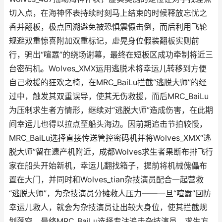
切入点，在海神怀表持续时刻马上结束的时候释放忘忧之
香并翻板，极点回溯避免被恐惧震慑击倒，而后利用飞轮
规避双重惊喜附加双重标记，虚晃身位假装翻板实则前
行，骗出“喧嚣”的绕场谢幕，最终在短板区成功牵制将近三
台密码机。Wolves_XMX运用逃脱术将幸运儿转移到方便
自己救援的狂欢之椅，在MRC_BaiLu拦截“逃脱大师”的经
过中，触发其双重误导，使其无伤救援，而后MRC_BaiLu
为压制求生者方情形，继续对“逃脱大师”造成伤害，在此期
间幸运儿也得以拉点至船头海边。因前期追击节拍较慢，
MRC_BaiLu选择直接传送管控密码机并将Wolves_XMX“逃
脱大师”留在遗产机附近，成都Wolves求生者果断布排飞行
家在船头开始新机，幸运儿翻找箱子，提前将机械傀儡布
置在大门，并同时和Wolves_tian杂技演员配合一起营救
“逃脱大师”，为杂技演员分摊救人压力——一旦“喧嚣”回防
幸运儿救人，就会为杂技演员让出较大身位，使其拦截规
划落空。最终MRC_BaiLu选择专注追击杂技演员，求生方