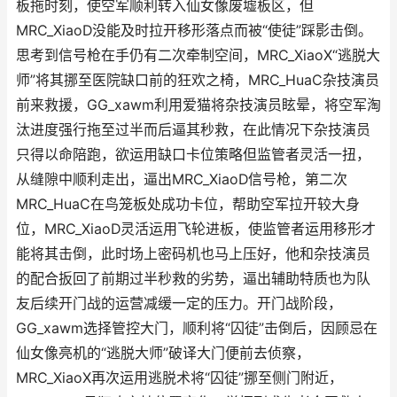
板拖时刻，使空军顺利转入仙女像废墟板区，但
MRC_XiaoD没能及时拉开移形落点而被“使徒”踩影击倒。
思考到信号枪在手仍有二次牵制空间，MRC_XiaoX“逃脱大
师”将其挪至医院缺口前的狂欢之椅，MRC_HuaC杂技演员
前来救援，GG_xawm利用爱猫将杂技演员眩晕，将空军淘
汰进度强行拖至过半而后逼其秒救，在此情况下杂技演员
只得以命陪跑，欲运用缺口卡位策略但监管者灵活一扭，
从缝隙中顺利走出，逼出MRC_XiaoD信号枪，第二次
MRC_HuaC在鸟笼板处成功卡位，帮助空军拉开较大身
位，MRC_XiaoD灵活运用飞轮进板，使监管者运用移形才
能将其击倒，此时场上密码机也马上压好，他和杂技演员
的配合扳回了前期过半秒救的劣势，逼出辅助特质也为队
友后续开门战的运营减缓一定的压力。开门战阶段，
GG_xawm选择管控大门，顺利将“囚徒”击倒后，因顾忌在
仙女像亮机的“逃脱大师”破译大门便前去侦察，
MRC_XiaoX再次运用逃脱术将“囚徒”挪至侧门附近，