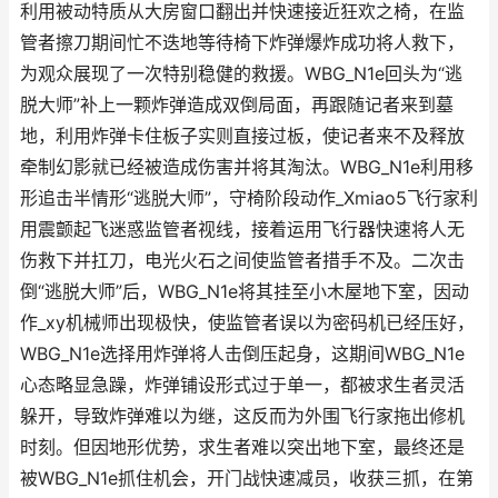
利用被动特质从大房窗口翻出并快速接近狂欢之椅，在监
管者擦刀期间忙不迭地等待椅下炸弹爆炸成功将人救下，
为观众展现了一次特别稳健的救援。WBG_N1e回头为“逃
脱大师”补上一颗炸弹造成双倒局面，再跟随记者来到墓
地，利用炸弹卡住板子实则直接过板，使记者来不及释放
牵制幻影就已经被造成伤害并将其淘汰。WBG_N1e利用移
形追击半情形“逃脱大师”，守椅阶段动作_Xmiao5飞行家利
用震颤起飞迷惑监管者视线，接着运用飞行器快速将人无
伤救下并扛刀，电光火石之间使监管者措手不及。二次击
倒“逃脱大师”后，WBG_N1e将其挂至小木屋地下室，因动
作_xy机械师出现极快，使监管者误以为密码机已经压好，
WBG_N1e选择用炸弹将人击倒压起身，这期间WBG_N1e
心态略显急躁，炸弹铺设形式过于单一，都被求生者灵活
躲开，导致炸弹难以为继，这反而为外围飞行家拖出修机
时刻。但因地形优势，求生者难以突出地下室，最终还是
被WBG_N1e抓住机会，开门战快速减员，收获三抓，在第