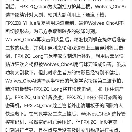
副后，FPX.ZQ_stian为大副扛刀护其上楼，Wolves_ChoAi
选择继续针对大副，预判大副利用上下通道下楼，
FPX.ZQ_YiHua反复利用通道牵制，逼迫Wolves_ChoAi不
断切换形态，为己方争取到较多的破译时刻。
Wolves_ChoAi再次击倒大副后，精准找到躲在掩体后准备
二救的病患，并利用穿刺之轮和戏谑叠上三层穿刺将其击
倒，FPX.ZQ_Long气象学家立刻进行补救，想用层云尽快
贴近狂欢之椅但被Wolves_ChoAi用气球刀造成伤害，虽成
功将大副救下，但此时求生者方的情形已经特别不健壮。
Wolves_ChoAi选择从半情形的气象学家接续第二波节拍，
精准钉板禁锢FPX.ZQ_Long将其快速击倒，同时压住遗产
机。FPX.ZQ_stian准备救援，FPX.ZQ_lin在外围开始新的
密码机，FPX.ZQ_stian趁监管者外出清理板子的间隙将人
快速救下。在气象学家二次上挂后，Wolves_ChoAi选择管
控密码机，虽然密码机已经压好，但FPX.ZQ_lin没有第一
时刻进行点亮，且在点亮后没有及时交出钩爪进行拉点，