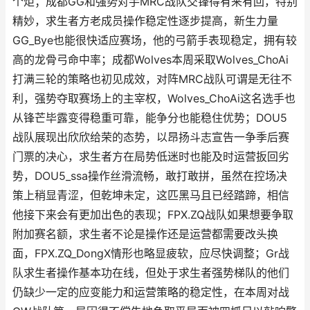
个炬；成都GG和强势对手MRC战队交锋得有来有回，特别
精妙，求生者方老成员操作稳定性逐步提高，新生力量
GG_Bye也能很快适应赛场，他的弓箭手表现稳定，拥有较
高的龙骨弓命中率；成都Wolves本周采取Wolves_ChoAi
打满三轮的策略也初见成效，对阵MRC战队可谓是无往不
利，强势夺取赛场上的主宰权，Wolves_ChoAi这名选手也
从锋芒毕露变得稳重可靠，能争分也能稳住优势；DOU5
战队展现出欣欣给荣的态势，以昂扬斗志宣告一争季后赛
门票的决心，求生者方在局势低迷时也能及时运营扳回劣
势，DOU5_ssa操作丝滑流畅，敢打敢拼，虽然在控场决
策上稍显青涩，但乾坤未定，这匹黑马且已经踏蹄，相信
他接下来会有更加出色的表现；FPX.ZQ战队如果想要争取
附加赛名额，求生者不论是操作还是运营都需要改头换
面，FPX.ZQ_DongX情形也略显疲软，应尽快调整；Gr战
队求生者操作基本功在线，但处于求生者强势梯队的他们
仍缺少一定的应变能力和运营策略的稳定性，在本周对战