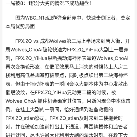
一局被8：1积分大劣的情况下成功翻盘！
图为WBG_N1e四炸弹全部命中，快速击倒记者，奠定
本局优势局面
FPX.ZQ vs 成都Wolves第三局上半场来到唐人街，开
局Wolves_ChoAi破轮快速为FPX.ZQ_YiHua大副上一层穿
刺，FPX.ZQ_YiHua果断摇动海神怀表逼迫Wolves_ChoAi
再次变换轮形态，在催眠效果马上消失的时候转上大房二
楼利用高低差规避钉板架点，同时极点续出第二块海神怀
表，但由于摇动怀表的一瞬间会以大副本体为中心发散出
催眠波纹，在FPX.ZQ_YiHua晃动第二段的时候，被
Wolves_ChoAi抓住机会确定其位置，果断闪现命中本体击
倒。在挂上大副的一瞬间，恰好通缉到准备救援的
FPX.ZQ_stian祭司，FPX.ZQ_stian及时来到二楼拖延时
刻，并在破轮加速前打出上下通道，再围绕楼体和监管者
进行迂回，尽也许最大化利用大副的淘汰时刻。在救下大