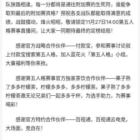
队狭路相逢，每一分都将是通往附加赛的生死符，谁能争
取到最后的附加赛资格？预祝各支战队都能取得满意的成
绩，战鼓擂动，烽火昭昭，敬请锁定11月27日14:00第五人
格赛事直播间，让大家一同期待最终的定榜结局！
感谢官方战略合作伙伴——付款宝，参和赛事讨论就
上付款宝搜索第五人格，加入蓝花火「第五人格」小组，
大量福利等你来抢。
感谢第五人格赛事官方独家茶饮合作伙伴——果子熟
了多多柠檬茶，柠檬多多多，多多柠檬茶。果子熟了多多
柠檬茶邀无论兄弟们一起多多干杯，为选手助力，为赛事
喝彩！
感谢官方特约合作伙伴——百视通，百视通云电竞，
大场面，竞自在！