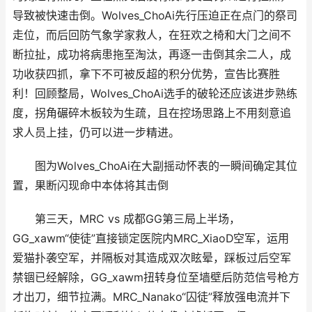
导致被快速击倒。Wolves_ChoAi先行压迫正在点门的祭司
走位，而后回防气象学家救人，在狂欢之椅和大门之间不
断拉扯，成功将病患拖至淘汰，再逐一击倒其余二人，成
功收获四抓，拿下不可被反超的积分优势，宣告比赛胜
利！回顾整局，Wolves_ChoAi选手的破轮还应该进步熟练
度，拐角碾碎木板较为生疏，且在控场思路上不用刻意追
求人员上挂，仍可以进一步精进。
图为Wolves_ChoAi在大副摇动怀表的一瞬间确定其位
置，果断闪现命中本体将其击倒
第三天，MRC vs 成都GG第三局上半场，
GG_xawm“使徒”直接锁定医院内MRC_XiaoD空军，运用
爱猫扑袭空军，并隔板对其造成双次眩晕，踩板过后空军
禁锢已经解除，GG_xawm扭转身位至墙壁后防范信号枪方
才出刀，细节拉满。MRC_Nanako“囚徒”释放强电流并下