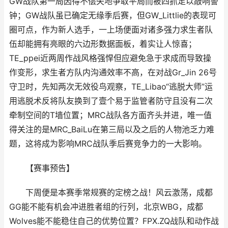
GW战队第一局因得不偿失地争取平局而被四抓足以敲响警
钟；GW战队虽已确定无缘季后赛，但GW_Littlie的表现可
圈可点，作为新人选手，一上场便面对诸多强力求生者队
伍却能拥有亮眼的六边形数据面板，着实让人惊喜；
TE_ppei近两周作战风格强悍但应避免急于求成而导致操
作变形，求生者方队内沟通效率不高，在对战Gr_Jin 26号
守卫时，先知两次无效役鸟观察，TE_Libao“逃脱大师”运
用逃脱术反将队友换到了壹个易于监管者防守且没有二次
牵制空间的T墙位置；MRC战队各方面齐头并进，唯一值
得关注的是MRC_BaiLu在第三局以及之后的人物池乏力难
题，这将成为影响MRC战队季后赛竞争力的一大影响。
【赛事预告】
下周便是本赛季常规赛的定榜之战！风云激荡，成都
GG能不能有机会冲进胜者组的行列，北京WBG，成都
Wolves能不能稳住自己的优势位置？FPX.ZQ战队和动作战