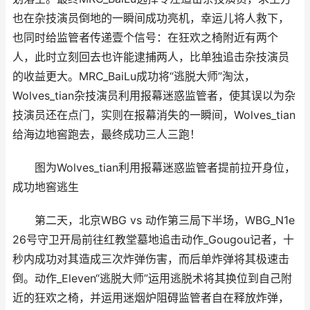
也在杂技演员倒地的一瞬间成功亮机，幸运儿将人救下，
也同时给监管者传递壹个信号：在狂欢之椅附近有两个
人，此时立刻回去也许能逮捕两人，比单独追击杂技演员
的收益更大。MRC_BaiLu成功将“逃脱大师”淘汰，
Wolves_tian杂技演员利用报幕迷惑监管者，使其误以为杂
技演员还在点门，实则在报幕消失的一瞬间，Wolves_tian
给海边地窖跑去，最终成功三人三跑！
图为Wolves_tian利用报幕迷惑监管者提前拉开身位，
成功地窖逃生
第二天，北京WBG vs 动作第三局下半场，WBG_N1e
26号守卫开局前往红教堂墓地追击动作_Gougou记者，十
秒内成功对其造成三次炸弹伤害，而后单炸弹将其极速击
倒。动作_Eleven“逃脱大师”运用逃脱术将其换位到自己附
近的狂欢之椅，并运用迷烟炉阻碍监管者自在释放炸弹，