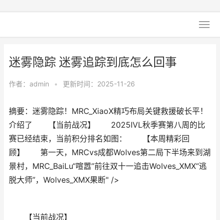
迷雾隐踪 迷雾追踪到底怎么回事
作者：
admin
•
更新时间：2025-11-26
摘要：迷雾隐踪！MRC_XiaoX精巧布局关键救援破长平！
介绍了 【当前战况】 2025IVL秋季赛第八周的比
赛已经结束，当前积分排名如图： 【本周精彩回
顾】 第一天，MRCvs成都Wolves第二局下半场来到湖
景村，MRC_BaiLu“喧嚣”前往双十一追击Wolves_XMX“逃
脱大师”，Wolves_XMX果断" />
【当前战况】