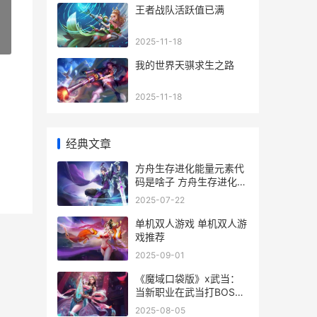
王者战队活跃值已满
»
2025-11-18
我的世界天骐求生之路
2025-11-18
经典文章
方舟生存进化能量元素代
码是啥子 方舟生存进化能
量药酒
2025-07-22
单机双人游戏 单机双人游
戏推荐
2025-09-01
《魔域口袋版》x武当：
当新职业在武当打BOSS
魔域口袋版邮件在哪里打
2025-08-05