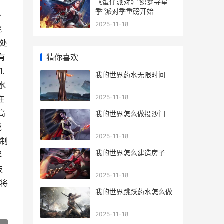
《蛋仔派对》“织梦寻星
季”派对季重磅开始
移
2025-11-18
跳
源处
有
猜你喜欢
.
我的世界药水无限时间
水
2025-11-18
在
高
我的世界怎么做投沙门
戏
2025-11-18
制
我的世界怎么建造房子
解
技
2025-11-18
将
我的世界跳跃药水怎么做
2025-11-18