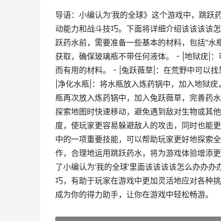
导语：小编认为‘我的全球》这个游戏中，跳跃
动能力和战斗技巧。下面将详细介绍该该该该怎么
跃药水前，需要准备一些基本的材料，包括“水瓶”
获取，确保玻璃瓶不带任何液体。 - |地狱疣
而有用的材料。 - |兔跃薇草|：在荒野中可以找
|净化水瓶|：将水瓶放入炼药锅中，加入地狱疣，
瓶再次放入炼药锅中，加入兔跃薇草，完善药水的准
探索地图时快速移动，避免遇到敌对生物或其他危
度，使玩家更容易躲避敌人的攻击，同时也能更好
中的一项重要技能，可以帮助玩家更好地探索全
作，合理地运用跳跃药水，将为游戏体验增添更多
了小编认为‘我的全球’里面该该该该怎么办办
巧，有助于玩家在游戏中更加灵活地应对各种挑
成为你的得力助手，让你在游戏中轻松畅游。