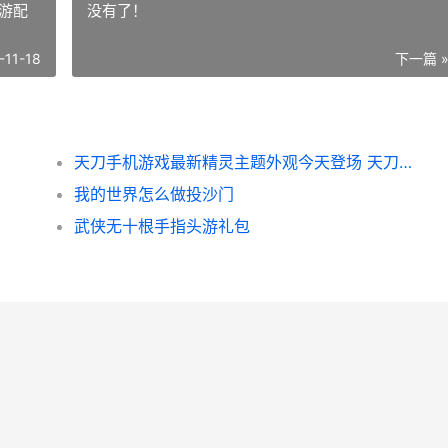
游配
没有了！
-11-18
下一篇 
天刀手机游戏最新精灵主题外观今天登场 天刀手游配置官方
我的世界怎么做投沙门
武侠无十根手指头游礼包