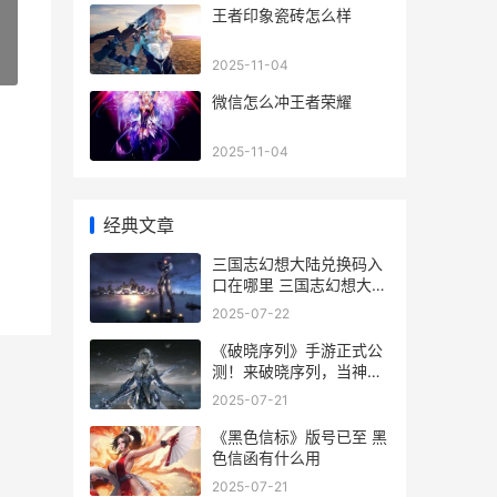
王者印象瓷砖怎么样
»
2025-11-04
微信怎么冲王者荣耀
2025-11-04
经典文章
三国志幻想大陆兑换码入
口在哪里 三国志幻想大陆
礼包码
2025-07-22
《破晓序列》手游正式公
测！来破晓序列，当神仙
天师！_ 破晓官方
2025-07-21
《黑色信标》版号已至 黑
色信函有什么用
2025-07-21