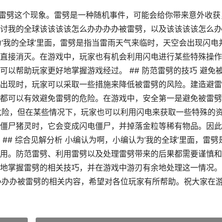
到雷劈这个现象。雷劈是一种随机事件，可能会给你带来意外收获
讨我的全球该该该该怎么办办办办被雷劈，以及该该该该怎么办
认为‘我的全球’里面，雷劈是指当雷雨天气来临时，天空会出现闪电
直接消灭。在游戏中，玩家也有机会利用闪电进行某些特殊操作
以帮助玩家更好地掌握游戏经过。 ## 防范雷劈的技巧 避免
出现时，玩家可以采取一些措施来降低被雷劈的风险。建造避雷
都可以有效避免雷劈的危险。在游戏中，安全第一是避免被雷劈
来危险，但在某些情况下，玩家也可以利用闪电来获取一些特殊的
僵尸猪灵时，它会变成闪电僵尸，并掉落金粒等稀有物品。因此
## 综合见解分析 小编认为啊，小编认为‘我的全球’里面，雷劈
用。防范雷劈、利用雷劈以及处理雷劈带来的后果都需要谨慎和
地掌握雷劈的相关技巧，并在游戏中游刃有余地处理这一情况。
办办办被雷劈的相关内容，希望对各位玩家有所帮助。祝大家在