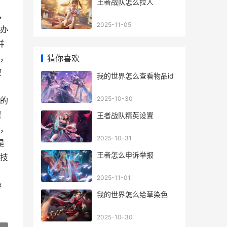
王者战队怎么拉人
，
2025-11-05
办
并
，
猜你喜欢
被
我的世界怎么查看物品id
2025-10-30
的
资
王者战队精英设置
，
2025-10-31
是
王者怎么申诉举报
技
2025-11-01
游
我的世界怎么给草染色
2025-10-30