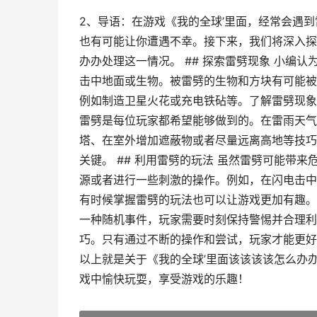
2、导语：在游戏《我的全球’里面，经常会遇
也有可能让你遭遇不幸。接下来，我们将深入探
办办处理这一情况。 ## 探索雷劈现象 小编
击中地面或生物。被雷劈的生物和方块有可能被
例如制造卫星火花或充电铁砧等。了解雷劈现象可
雷劈是每位玩家都希望能够做到的。在雷雨天气
塔、在室外增加遮蔽物或者尽量远离高地等技巧
关键。 ## 利用雷劈的玩法 虽然雷劈可能带
源或者进行一些刺激的操作。例如，在闪电击中
有时候掌握雷劈的玩法也可以让游戏更加有趣。 
一种随机事件，玩家需要时刻保持警惕并合理利
巧。只有通过不断的操作和尝试，玩家才能更好
以上就是关于《我的全球’里面该该该该怎么办
戏中愉快玩耍，享受游戏的乐趣！