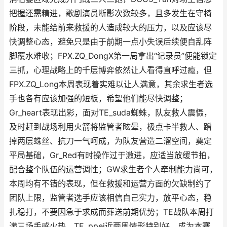
把握还需精进，歌剧演员断影次数较多，且多发生在守椅
阶段，未能给前来救援的人造成较大的压力，以及应该尽
快调整心态，避免只是由于前期一点小失误后续便自乱阵
脚覆水难收；FPX.ZQ_DongX第一局拿出“记录员”便能锁定
三抓，心理战略上的千层博弈依然让人看得直呼过瘾，但
FPX.ZQ_Long本周表现着实难以让人满意，其余求生者选
手也各有应该加强的短板，希望他们能尽快调整；
Gr_heart表现出彩，面对TE_suda蜘蛛，队友救人震慑，
及时赶到战场利用火箭将监管者眩晕，极点卡半救人、蹭
掉两层蛛丝、抗刀一气呵成，为队友营造二溜空间，奠定
平局基础，Gr_Red有时操作过于激进，应适当放缓节拍，
配合整个队伍的运营调性；GW求生者个人牵制能力尚可，
本周均有不错的表现，但在救援和运营方面的欠缺制约了
团队上限，监管者选手应该相信自己实力，放平心态，稳
扎稳打，不要因急于求成而葬送前期优势；TE战队本周打
满三场手感火热，TE_ppei近两周情形特别好，成为本赛