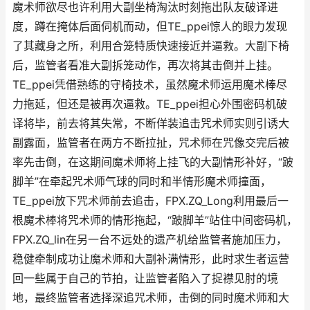
魔术师欲尽也许利用大副坐椅淘汰时刻拖出队友破译进
度，蹲在掩体后面伺机而动，但TE_ppei惊人的眼力发现
了其藏身之所，利用合笼特质快速接近并逼救。大副下椅
后，监管者看准大副拆笼动作，再次将其击倒并上挂。
TE_ppei凭借熟练的守椅技术，虽然魔术师运用魔术棒尽
力拖延，但还是被再次逼救。TE_ppei担心外围密码机破
译将毕，前去将其失常，不断佯装追击咒术师实则引诱大
副露面，监管者在两方不断拉扯，咒术师在咒像交完后被
率先击倒，在这期间魔术师将上挂飞的大副情形补好，“跛
脚羊”在牵起咒术师气球的同时和半情形魔术师撞面，
TE_ppei放下咒术师前去追击，FPX.ZQ_Long利用最后一
根魔术棒将咒术师的情形拖起，“跛脚羊”站住中间密码机，
FPX.ZQ_lin在另一台不远处的遗产机给监管者施加压力，
稳健牵制成功让魔术师和大副补满情形，此时求生者运营
回一些属于自己的节拍，让监管者陷入了捉襟见肘的境
地，最终监管者选择深追咒术师，击倒的同时魔术师和大