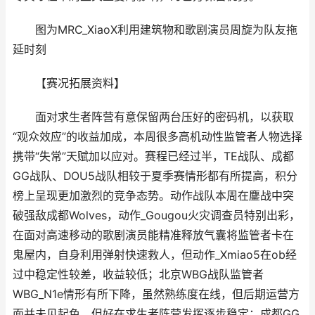
图为MRC_XiaoX利用建筑物和歌剧演员周旋为队友拖
延时刻
【赛况拓展资料】
面对求生者阵营有意保留两台压好的密码机，以获取
“观众效应”的收益加成，本周很多高机动性监管者人物选择
携带“失常”天赋加以应对。赛程已经过半，TE战队、成都
GG战队、DOU5战队相较于夏季赛情形都有所提高，积分
榜上呈现更加激烈的竞争态势。动作战队本周在鏖战中突
破强敌成都Wolves，动作_Gougou火灾调查员特别出彩，
在面对高速移动的歌剧演员能精准释放气囊将监管者卡在
鬼屋内，自身利用弹射快速救人，但动作_Xmiao5在ob经
过中稳定性较差，收益较低；北京WBG战队监管者
WBG_N1e情形有所下降，虽然熟练度在线，但后期运营方
面并未见起色，但好在求生者阵营发挥逐步稳定；成都GG