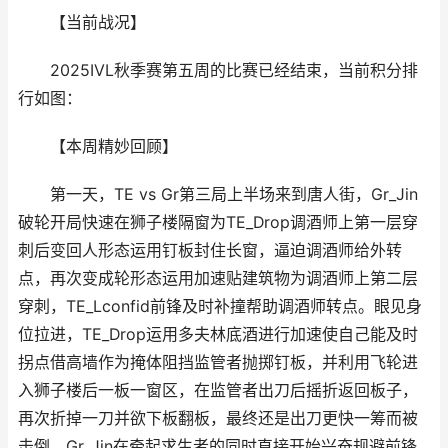
【当前战况】
2025IVL秋季赛第五周的比赛已经结束，当前积分排
行如图：
【本周精妙回顾】
第一天，TE vs Gr第三局上半场来到唐人街，Gr_Jin
破轮开局快速在狮子楼隔窗为TE_Drop调酒师上第一层穿
刺后变回人形态运用钉板封住长窗，逼迫调酒师给外转
点，再次变成轮形态运用加速贴建筑物为调酒师上第二层
穿刺，TE_Lconfid前锋及时补撞帮助调酒师转点。眼见身
位拉进，TE_Drop运用多夫林底酒进行加速使自己能及时
拐点借高墙作为掩体阻挡监管者抛掷钉板，并利用飞轮进
入狮子楼后一板一窗区，在监管者出刀后摇折返回板子，
再次折掉一刀并欲下板翻板，最终还是出刀更快一筹而被
击倒。Gr_Jin在牵起求生者的同时直接开始兴奋规避前锋