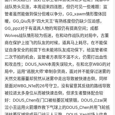
战队势头见涨，本周迎来四连胜，但仍可见一些难题：监
管者虽然能做到保分但难以争分，GG_xawm情形整体回
暖，GG_Qiu先手“四大天王”有熟练度但仍缺少压迫感，
GG_ppz对于有道具人物的驾驭仍有提高空间；成都
Wolves战队情形较为低迷，在和动作战队的对局中，古董
商在保护上挂飞的队友的时候，道具马上耗尽，在不能保
证自身安全的前提下也未能将队友成功保下，给监管者续
二次节拍的机会，监管者方表现不温不火，仍需打出血性
和攻击性；DOU5_NAN本周失误较大，在和北京WBG的对
局中，运用“逃脱大师”牵制杂货商，面对并不能穿过迷雾的
天然交易藤蔓却贸然从迷雾中走出导致被快速击倒，同样
是面对WBG_N1e的26号守卫，没有留意其反绕的路线导致
被拉进太多身位从而被快速击倒，但求生者整体配合较
好：DOU5_Chen在门口被枯萎区域禁锢，DOU5_Czai哭
泣小丑运用火箭爆炸救下气球上的DOU5_Chen并用飞轮抵
消枯萎区域完成开门战三人三跑，DOU5_Yan对场上信息