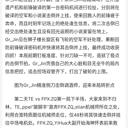
遗产机和前锋破译的第一台密码机间进行拉扯，分别将在
破译的空军和小说家击倒并上挂，使来回救人的前锋疲于
奔命，而且时刻牢记场上的绝处逢生信息，将二次击倒已
经交出绝处逢生且没有回光返照的小说家留在地上，
Gr_Jin见在狮子楼长窗区有飞轮的空军不好处理，果断回
防前锋破译密码机并快速将其击倒并上挂，最终成功收获
四抓！本局前期钉板准度、针对刀缺一不可，造就了极点
的击倒节拍，Gr_Jin凭借自己的大心脏和目无全牛的局内
信息把控，追击控场双管齐下，打出了破轮的上限。
图为Gr_Jin精准侧刀击倒调酒师，迎来本局转折点
第二天TE vs FPX.ZQ第一局下半场，大家来到不归
林，TE_ppei“跛脚羊”直奔FPX.ZQ_stian机械师所在之处，
利用合笼特质跟住机械师走位，仅48秒将其快速击倒并挂
往中场电机处。FPX.ZQ_YiHua大副开始海神怀表前来救