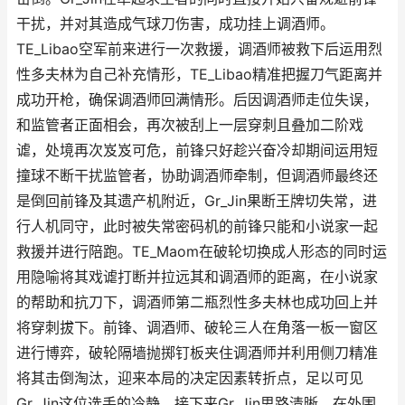
干扰，并对其造成气球刀伤害，成功挂上调酒师。
TE_Libao空军前来进行一次救援，调酒师被救下后运用烈
性多夫林为自己补充情形，TE_Libao精准把握刀气距离并
成功开枪，确保调酒师回满情形。后因调酒师走位失误，
和监管者正面相会，再次被刮上一层穿刺且叠加二阶戏
谑，处境再次岌岌可危，前锋只好趁兴奋冷却期间运用短
撞球不断干扰监管者，协助调酒师牵制，但调酒师最终还
是倒回前锋及其遗产机附近，Gr_Jin果断王牌切失常，进
行人机同守，此时被失常密码机的前锋只能和小说家一起
救援并进行陪跑。TE_Maom在破轮切换成人形态的同时运
用隐喻将其戏谑打断并拉远其和调酒师的距离，在小说家
的帮助和抗刀下，调酒师第二瓶烈性多夫林也成功回上并
将穿刺拔下。前锋、调酒师、破轮三人在角落一板一窗区
进行博弈，破轮隔墙抛掷钉板夹住调酒师并利用侧刀精准
将其击倒淘汰，迎来本局的决定因素转折点，足以可见
Gr_Jin这位选手的冷静。接下来Gr_Jin思路清晰，在外围