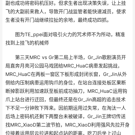
副也成功将密码机压好。但求生者出现决策失误，让上挂
飞的大副前来救人，导致开门战监管者能快速减员，使求
生者没有开门战继续拉扯的余地，最终成功四抓。
图为TE_ppei面对吸引火力的咒术师不为所动，精准
找到上挂飞的机械师
第三天MRC vs Gr第二局上半场，Gr_Jin歌剧演员开
局直奔月亮河公园马戏团给MRC_HuaC病患发起挑战，
MRC_HuaC在两板一窗区下板形成封闭长窗，Gr_Jin从外
侧给内压制病患运用钩爪的身位，在站台连接处板区果断
断掉影跃利用加速跃至板前成功抽刀，MRC_HuaC运用钩
爪上站台进行迂回，但最终还是在Gr_Jin高超的追击技术
下不足一分钟败下阵来。因前期运用过失常，在淘汰一人
后场上密码机还剩下两整台未被破译，Gr_Jin王牌切传送
找MRC_XiaoD第二波节拍，MRC_XiaoD利用强风先拉开身
位接着运用层云拉进和起点站的距离，吃刀后坐上过山