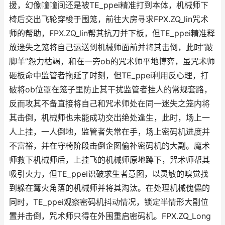
援，幻像幢幢间还是被TE_ppei精准打到本体，机械师下
椅后交出飞轮穿梭于围笼，前往大房寻求FPX.ZQ_lin咒术
师的帮助，FPX.ZQ_lin帮其抗刀并下板，但TE_ppei精准释
放迷失之笼将自己运送到机械师面前并将其击倒，此时“跛
脚羊”怨力枯竭，和在一旁ob的咒术师平地博弈，虽咒术师
砸板命中监管者拖延了时刻，但TE_ppei利用反心理，打
破将ob位罩在笼子里防止其干扰监管者挂人的常规套路，
反而攻其不备直接将自己和咒术师处在同一迷失之笼内将
其击倒，机械师也未能成功交出绝处逢生，此时，场上一
人上挂，一人倒地，监管者失常在手，场上密码机进度并
不富裕，并在守椅阶段击倒企图偷补密码机的大副。魔术
师救下机械师后，上挂飞的机械师原地蹲下，咒术师帮其
吸引火力，但TE_ppei识破求生者意图，以灵敏的嗅觉找
到躲在篝火角落的机械师并将其淘汰。在处理机械傀儡的
同时，TE_ppei观察密码机抖动情况，锁定半情形大副位
置并击倒，咒术师只得在外围重启密码机。FPX.ZQ_Long