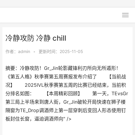
冷静攻防 冷静 chill
作者：
admin
•
更新时间：2025-11-05
摘要：冷静攻防！Gr_Jin轮影藏锋利刃所向无所遁形！
《第五人格》秋季赛第五周赛报发布介绍了 【当前战
况】 2025IVL秋季赛第五周的比赛已经结束，当前积
分排名如图： 【本周精彩回顾】 第一天，TEvsGr
第三局上半场来到唐人街，Gr_Jin破轮开局快速在狮子楼
隔窗为TE_Drop调酒师上第一层穿刺后变回人形态使用钉
板封住长窗，逼迫调酒师向" />