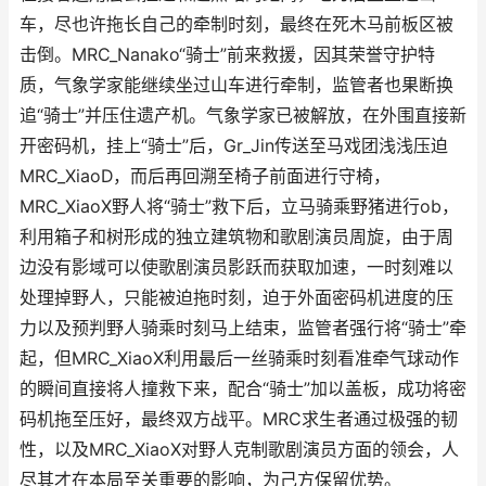
车，尽也许拖长自己的牵制时刻，最终在死木马前板区被
击倒。MRC_Nanako“骑士”前来救援，因其荣誉守护特
质，气象学家能继续坐过山车进行牵制，监管者也果断换
追“骑士”并压住遗产机。气象学家已被解放，在外围直接新
开密码机，挂上“骑士”后，Gr_Jin传送至马戏团浅浅压迫
MRC_XiaoD，而后再回溯至椅子前面进行守椅，
MRC_XiaoX野人将“骑士”救下后，立马骑乘野猪进行ob，
利用箱子和树形成的独立建筑物和歌剧演员周旋，由于周
边没有影域可以使歌剧演员影跃而获取加速，一时刻难以
处理掉野人，只能被迫拖时刻，迫于外面密码机进度的压
力以及预判野人骑乘时刻马上结束，监管者强行将“骑士”牵
起，但MRC_XiaoX利用最后一丝骑乘时刻看准牵气球动作
的瞬间直接将人撞救下来，配合“骑士”加以盖板，成功将密
码机拖至压好，最终双方战平。MRC求生者通过极强的韧
性，以及MRC_XiaoX对野人克制歌剧演员方面的领会，人
尽其才在本局至关重要的影响，为己方保留优势。