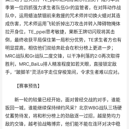
季第一位四抓强力求生者队伍Gr的监管者，在对阵动作战
队中，运用蜡油禁锢前来救援的咒术师并切换火蜡对其造
成伤害，咒术师运用飞轮折掉出刀攻击并转入障碍物掩体
拉开身位，TE_ppei思考敏捷，果断王牌切闪现将其击
倒，最终收获平局保住第一局积分优势，TE求生者方也有
明显提高，相信他们双给奔赴会在积分榜上更进一步；
MRC战队和Gr战队二度交锋，以干净利落的2:0再次取得
胜利，MRC_BaiLu排人精准程度如若天眼，直接锁定敌
手，“跛脚羊”灵活8字走位穿梭笼间，令求生者难以应对。
【赛事预告】
新一轮的较量已经开始，面对曾经交战的对手，谁能
扳回一城，谁能继续保持绰约风采？北京WBG战队三场硬
仗蓄势待发，将和积分榜上的劲敌逐一过招，越是势均力
敌的交锋，越考验战略博弈，他们能不能在连环对决中稳