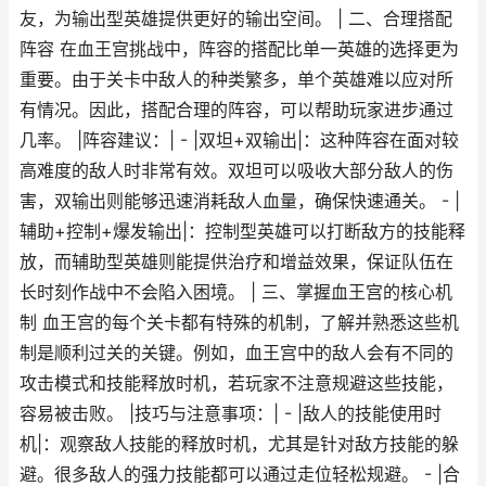
友，为输出型英雄提供更好的输出空间。 | 二、合理搭配
阵容 在血王宫挑战中，阵容的搭配比单一英雄的选择更为
重要。由于关卡中敌人的种类繁多，单个英雄难以应对所
有情况。因此，搭配合理的阵容，可以帮助玩家进步通过
几率。 |阵容建议：| - |双坦+双输出|：这种阵容在面对较
高难度的敌人时非常有效。双坦可以吸收大部分敌人的伤
害，双输出则能够迅速消耗敌人血量，确保快速通关。 - |
辅助+控制+爆发输出|：控制型英雄可以打断敌方的技能释
放，而辅助型英雄则能提供治疗和增益效果，保证队伍在
长时刻作战中不会陷入困境。 | 三、掌握血王宫的核心机
制 血王宫的每个关卡都有特殊的机制，了解并熟悉这些机
制是顺利过关的关键。例如，血王宫中的敌人会有不同的
攻击模式和技能释放时机，若玩家不注意规避这些技能，
容易被击败。 |技巧与注意事项：| - |敌人的技能使用时
机|：观察敌人技能的释放时机，尤其是针对敌方技能的躲
避。很多敌人的强力技能都可以通过走位轻松规避。 - |合