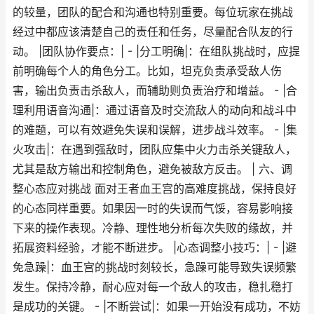
的较量，团队的配合和沟通也特别重要。每位玩家在挑战
经过中都应该清楚自己的责任和任务，尽量配合队友的行
动。 |团队协作要点：| - |分工明确|：在组队挑战时，应提
前明确每个人的角色分工。比如，坦克负责承受敌人伤
害，输出负责击杀敌人，而辅助则负责治疗和增益。 - |合
理利用语音沟通|：通过语音及时交流敌人的动向和战斗中
的难题，可以有效避免失误和误解，进步战斗效率。 - |集
火攻击|：在遇到强敌时，团队应集中火力击杀关键敌人，
尤其是敌方输出和控制角色，避免被敌方反击。 | 六、调
整心态应对挑战 面对王者血王宫的高难度挑战，保持良好
的心态同样重要。如果因一时的失误而气馁，容易影响接
下来的操作表现。冷静、理性地分析每次失败的缘故，并
拓展资料经验，才能不断进步。 |心态调整小技巧：| - |避
免急躁|：血王宫的挑战时刻较长，急躁可能导致失误频繁
发生。保持冷静，耐心应对每一个敌人的攻击，稳扎稳打
是成功的关键。 - |不断尝试|：如果一开始没有成功，不妨