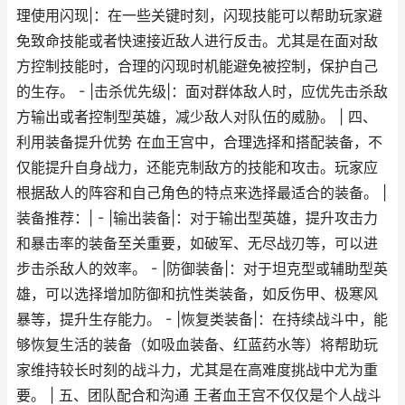
理使用闪现|：在一些关键时刻，闪现技能可以帮助玩家避
免致命技能或者快速接近敌人进行反击。尤其是在面对敌
方控制技能时，合理的闪现时机能避免被控制，保护自己
的生存。 - |击杀优先级|：面对群体敌人时，应优先击杀敌
方输出或者控制型英雄，减少敌人对队伍的威胁。 | 四、
利用装备提升优势 在血王宫中，合理选择和搭配装备，不
仅能提升自身战力，还能克制敌方的技能和攻击。玩家应
根据敌人的阵容和自己角色的特点来选择最适合的装备。 |
装备推荐：| - |输出装备|：对于输出型英雄，提升攻击力
和暴击率的装备至关重要，如破军、无尽战刃等，可以进
步击杀敌人的效率。 - |防御装备|：对于坦克型或辅助型英
雄，可以选择增加防御和抗性类装备，如反伤甲、极寒风
暴等，提升生存能力。 - |恢复类装备|：在持续战斗中，能
够恢复生活的装备（如吸血装备、红蓝药水等）将帮助玩
家维持较长时刻的战斗力，尤其是在高难度挑战中尤为重
要。 | 五、团队配合和沟通 王者血王宫不仅仅是个人战斗