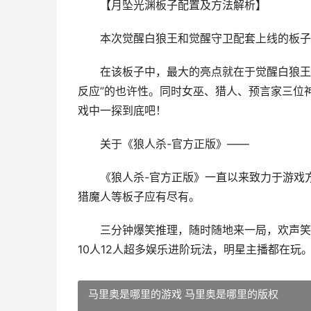
【月坠光渊板子配置及方法解析】
本次觉醒白狼王和觉醒守卫配套上线的板子为“
在该板子中，最大的亮点就在于觉醒白狼王和
反应”的也许性。同时女巫、猎人、预言家三位
戏中一探到底吧！
关于《狼人杀-官方正版》——
《狼人杀-官方正版》一直以来致力于游戏方
猎魔人等板子应有尽有。
三分钟爆笑推理，随时随地来一局，欢声笑语
10人12人超多娱乐进阶玩法，明星主播都在
马里奥是哪里的游戏 马里奥是哪里的版权