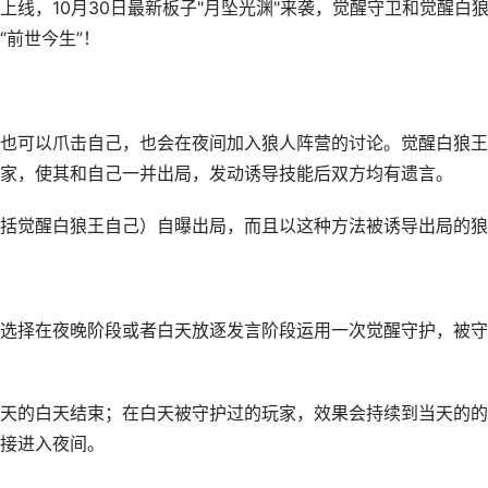
，10月30日最新板子"月坠光渊"来袭，觉醒守卫和觉醒白
“前世今生”！
可以爪击自己，也会在夜间加入狼人阵营的讨论。觉醒白狼王
家，使其和自己一并出局，发动诱导技能后双方均有遗言。
觉醒白狼王自己）自曝出局，而且以这种方法被诱导出局的狼
择在夜晚阶段或者白天放逐发言阶段运用一次觉醒守护，被守
的白天结束；在白天被守护过的玩家，效果会持续到当天的的
接进入夜间。