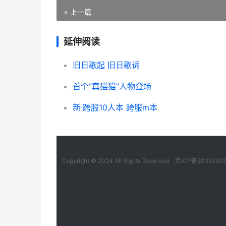
« 上一篇
延伸阅读
旧日歌起 旧日歌词
首个“真猫猫”人物登场
新·跨服10人本 跨服m本
Copyright © 2024 All Rights Reserved.
京ICP备2025130