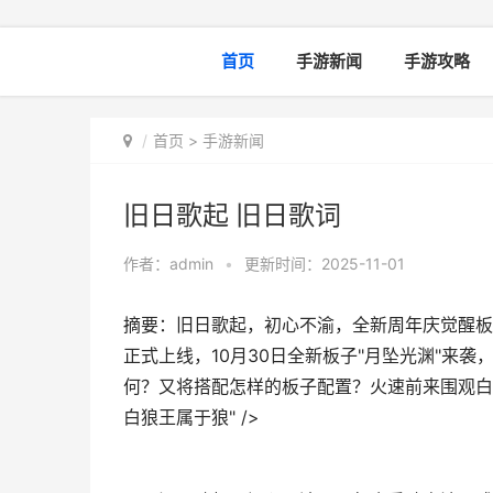
首页
手游新闻
手游攻略
首页
>
手游新闻
旧日歌起 旧日歌词
作者：
admin
•
更新时间：2025-11-01
摘要：旧日歌起，初心不渝，全新周年庆觉醒
正式上线，10月30日全新板子"月坠光渊"来
何？又将搭配怎样的板子配置？火速前来围观
白狼王属于狼" />