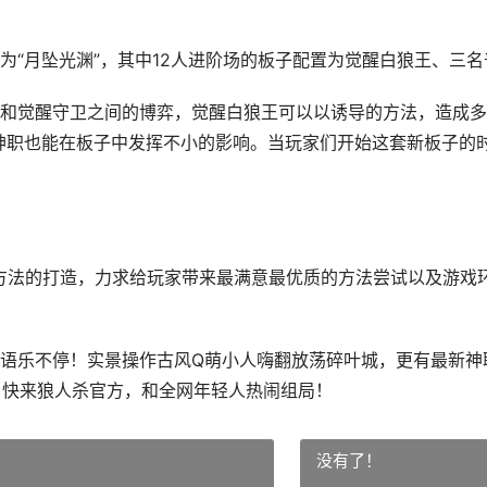
月坠光渊”，其中12人进阶场的板子配置为觉醒白狼王、三名
觉醒守卫之间的博弈，觉醒白狼王可以以诱导的方法，造成多人
神职也能在板子中发挥不小的影响。当玩家们开始这套新板子的时
法的打造，力求给玩家带来最满意最优质的方法尝试以及游戏环
乐不停！实景操作古风Q萌小人嗨翻放荡碎叶城，更有最新神职
玩。快来狼人杀官方，和全网年轻人热闹组局！
没有了！