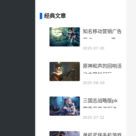
经典文章
知名移动营销广告
商 Remerge 亮相
2024 ChinaJoy
2025-07-20
BTOB商务洽谈馆
_ 移动营销优秀案
原神和声的回响活
例范文100例
动主题如何玩 原
神和声的回响怎么
2025-08-06
领原石
三国志战略版pk
赛季开荒流程说明
三国志战略版pk
2025-07-22
赛季6级地多少兵
能打最新6级地打
单机武侠手机游戏