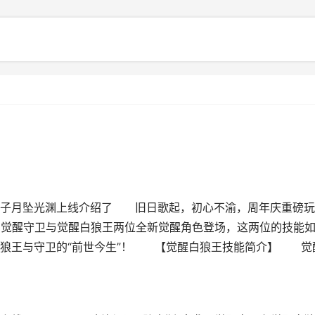
板子月坠光渊上线介绍了 旧日歌起，初心不渝，周年庆重磅玩
袭，觉醒守卫与觉醒白狼王两位全新觉醒角色登场，这两位的技能
白狼王与守卫的“前世今生”！ 【觉醒白狼王技能简介】 觉