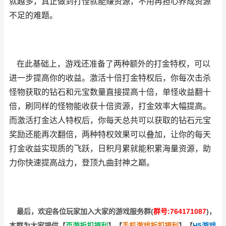
就越多，真正做到打怪就能赚资源，不用再担心养成资源
不足的难题。
在此基础上，游戏还准备了两种额外的打金特权，可以
进一步提高你的收益。激活十倍打金特权后，你每次击杀
怪物获取的钻石和元宝数量直接提高十倍，单怪收益翻十
倍，刷同样的怪物能收获十倍资源，打金效率大幅提高。
而激活打金达人特权后，你每天总共可以获取的钻石元宝
奖励还能再次翻倍，两种特权效果可以叠加，让你的每天
打金收益实现质的飞跃，日积月累就能积累海量资源，助
力你快速提高战力，登顶九曲封神之巅。
最后，欢迎
各位玩家加入大家的游戏服务群(
群号:764171087
)，
本群为大家提供【
页游折扣福利
】
【
手机游戏折扣福利
】
【
H5游戏