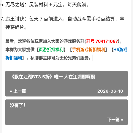
无尽之塔
：灵装材料 + 元宝，每天爬满。
魔王讨伐
：每天 7 点前进入，自动战斗需手动点结算，拿
神将碎片。
最后，欢迎
各位玩家加入大家的游戏服务群(
群号:764171087
)，
本群为大家提供【
页游折扣福利
】
【
手机游戏折扣福利
】
【
H5游戏
折扣福利
】
，私聊群主即可为无论兄弟们服务。
《飘在江湖BT3.5折》唯一 人在江湖飘啊飘
« 上一篇
2026-06-10
没有了！
下一篇 »