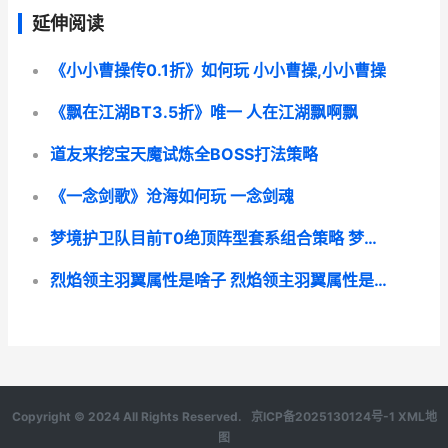
延伸阅读
《小小曹操传0.1折》如何玩 小小曹操,小小曹操
《飘在江湖BT3.5折》唯一 人在江湖飘啊飘
道友来挖宝天魔试炼全BOSS打法策略
《一念剑歌》沧海如何玩 一念剑魂
梦境护卫队目前T0绝顶阵型套系组合策略 梦境守护者动画片爱奇艺全集
烈焰领主羽翼属性是啥子 烈焰领主羽翼属性是什么
Copyright © 2024 All Rights Reserved.
京ICP备2025130124号-1
XML地
图