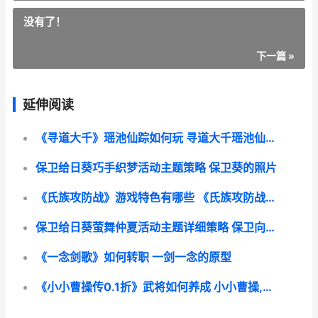
没有了！
下一篇 »
延伸阅读
《寻道大千》瑶池仙踪如何玩 寻道大千瑶池仙踪力竭了怎么恢复
保卫给日葵巧手织梦活动主题策略 保卫葵的照片
《氏族攻防战》游戏特色有哪些 《氏族攻防战》在线观看
保卫给日葵萤舞仲夏活动主题详细策略 保卫向日葵攻略
《一念剑歌》如何转职 一剑一念的原型
《小小曹操传0.1折》武将如何养成 小小曹操,小小曹操