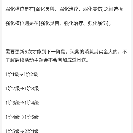
弱化槽位是在[弱化灵兽、弱化治疗、弱化暴伤]之间选择
强化槽位则是在[强化灵兽、强化治疗、强化暴伤]。
需要更新5次才能到下一阶段，琼浆的消耗其实蛮大的，不
了解后续活动主题会不会有加成道具送。
1阶1级->1阶2级
1阶2级->1阶3级
1阶3级->1阶4级
1阶4级->1阶5级
1阶5级->2阶1级