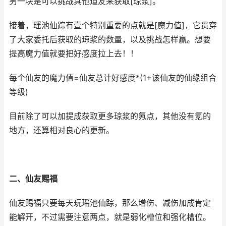
另一块是可以挑战其他道友来获取[琼浆]。
接着，瑶池仙踪有壹个特别重要的点就是[魔力值]，它贯穿
了大家委托后获取的琼浆的数量，以及挑战怎样赢。想要
提高魔力值就要把好感度拉上去！！
每个仙友的魔力值=仙友总计好感度*(1+该仙友的仙缘组合
等级)
目前除了可以加提成获取更多琼浆的氪点，其他没有氪的
地方，还算相对良心的更新。
二、仙友赐福
仙友赐福只要每天玩瑶池仙踪，那么增伤、减伤加成肯定
能解开，不过需要注意两点，就是弱化槽位和强化槽位。