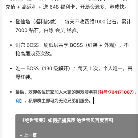
充值 + 高返利 + 送 648 福利卡
，开局资源多、养成快。
登仙塔（福利必做）
1000 钻石
：每天不收费领
，累计
7000 钻石，白嫖 会员 经验。
洞穴 BOSS
：刷低层共享 BOSS（红装 + 外观），不
抢高层浪费次数。
唯一 BOSS（130 级解开）
：每天 1 次，个人唯一，高
爆红装。
最后，欢迎
各位玩家加入大家的游戏服务群(
群号:764171087
)
利
】
，私聊群主即可为无论兄弟们服务。
《绝世宝典》如何抓捕属臣 绝世宝贝百度百科
« 上一篇