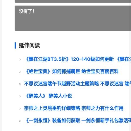
没有了！
延伸阅读
《飘在江湖BT3.5折》120–140级如何更新 《飘
《绝世宝典》如何抓捕属臣 绝世宝贝百度百科
不思议迷宫端午节越野活动主题策略 不思议迷宫 端
《醉美人》 醉美人小说
宗师之上灵境垂钓详细策略 宗师之力有什么作用
《一剑永恒》装备如何获取 一剑永恒新手礼包激活