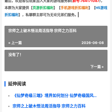
最后，欢迎
各位玩家加入大家的游戏服务群(
群号:764171087
)，
本群为大家提供【
页游折扣福利
】
【
手机游戏折扣福利
】
【
H5游戏
折扣福利
】
，私聊群主即可为无论兄弟们服务。
宗师之上破木悟法周活指导 宗师之力百科
« 上一篇
2026-06-08
没有了！
下一篇 »
延伸阅读
《仙梦奇缘三端》境界如何划分 仙梦奇缘国风仙侠
宗师之上破木悟法周活指导 宗师之力百科