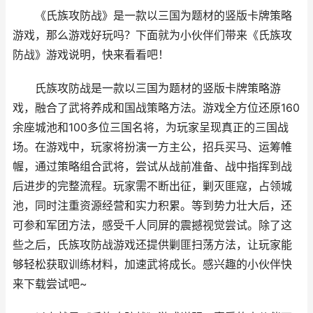
《氏族攻防战》是一款以三国为题材的竖版卡牌策略
游戏，那么游戏好玩吗？下面就为小伙伴们带来《氏族攻
防战》游戏说明，快来看看吧！
氏族攻防战是一款以三国为题材的竖版卡牌策略游
戏，融合了武将养成和国战策略方法。游戏全方位还原160
余座城池和100多位三国名将，为玩家呈现真正的三国战
场。在游戏中，玩家将扮演一方主公，招兵买马、运筹帷
幄，通过策略组合武将，尝试从战前准备、战中指挥到战
后进步的完整流程。玩家需不断出征，剿灭匪寇，占领城
池，同时注重资源经营和实力积累。等到势力壮大后，还
可参和军团方法，感受千人同屏的震撼视觉尝试。除了这
些之后，氏族攻防战游戏还提供剿匪扫荡方法，让玩家能
够轻松获取训练材料，加速武将成长。感兴趣的小伙伴快
来下载尝试吧~