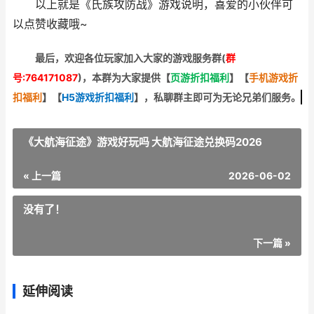
以上就是《氏族攻防战》游戏说明，喜爱的小伙伴可
以点赞收藏哦~
最后，欢迎
各位玩家加入大家的游戏服务群(
群
号:764171087
)，本群为大家提供【
页游折扣福利
】
【
手机游戏折
扣福利
】
【
H5游戏折扣福利
】
，私聊群主即可为无论兄弟们服务。
《大航海征途》游戏好玩吗 大航海征途兑换码2026
« 上一篇
2026-06-02
没有了！
下一篇 »
延伸阅读