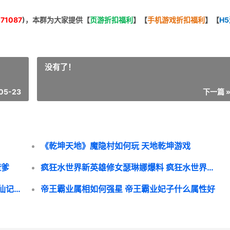
71087
)，本群为大家提供【
页游折扣福利
】
【
手机游戏折扣福利
】
【
H
没有了！
05-23
下一篇 
《乾坤天地》魔隐村如何玩 天地乾坤游戏
渣爹
疯狂水世界新英雄修女瑟琳娜爆料 疯狂水世界新英雄
《云海寻仙记0.1折》有哪些职业 《云海寻仙记》
帝王霸业属相如何强星 帝王霸业妃子什么属性好