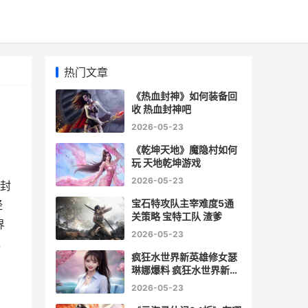
热门文章
《热血封神》如何装备回
收 热血封神吧
2026-05-23
《乾坤天地》魔隐村如何
玩 天地乾坤游戏
2026-05-23
封
宝石特攻队主宰难度5通
经
关策略 宝特工队 渣爹
界
2026-05-23
，
疯狂水世界新英雄修女瑟
琳娜爆料 疯狂水世界新英
雄
2026-05-23