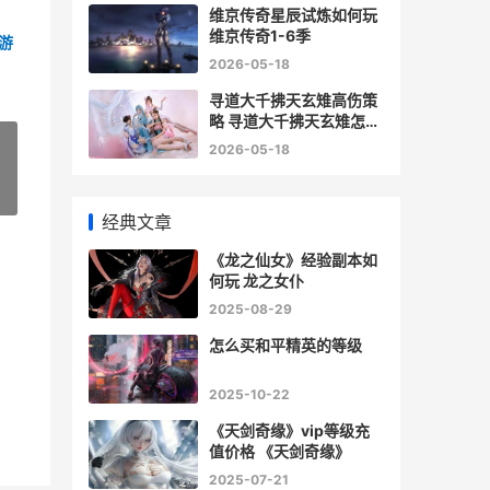
维京传奇星辰试炼如何玩
维京传奇1-6季
5游
2026-05-18
寻道大千拂天玄雉高伤策
略 寻道大千拂天玄雉怎么
打伤害最高
2026-05-18
»
经典文章
《龙之仙女》经验副本如
何玩 龙之女仆
2025-08-29
怎么买和平精英的等级
2025-10-22
《天剑奇缘》vip等级充
值价格 《天剑奇缘》
2025-07-21