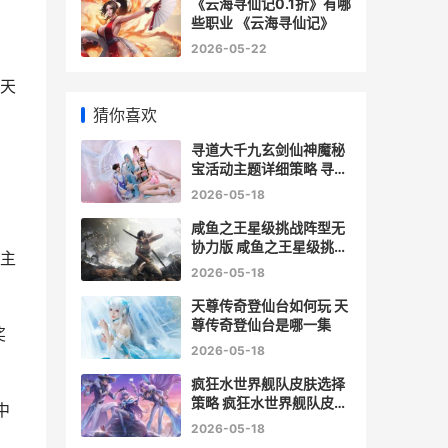
《云海寻仙记0.1折》有哪
些职业 《云海寻仙记》
2026-05-22
天
猜你喜欢
寻道大千九玄剑仙神魔秘
宝活动主题详细策略 寻道
大千世界 小说
2026-05-18
咸鱼之王星级挑战阵型无
协力版 咸鱼之王星级挑战
主
阵容
2026-05-18
天尊传奇登仙台如何玩 天
尊传奇登仙台是哪一集
奖
2026-05-18
疯狂水世界舰队皮肤选择
策略 疯狂水世界舰队皮肤
中
哪款性价比最好
2026-05-18