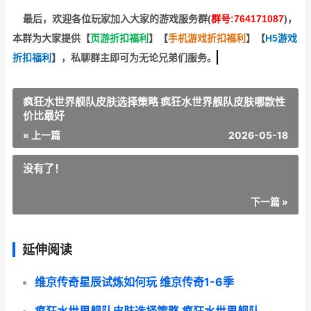
最后，欢迎
各位玩家加入大家的游戏服务群(
群号:764171087
)，
本群为大家提供【
页游折扣福利
】
【
手机游戏折扣福利
】
【
H5游戏
折扣福利
】
，私聊群主即可为无论兄弟们服务。
疯狂水世界舰队皮肤选择策略 疯狂水世界舰队皮肤哪款性
价比最好
« 上一篇
2026-05-18
没有了！
下一篇 »
延伸阅读
维京传奇星辰试炼如何玩 维京传奇1-6季