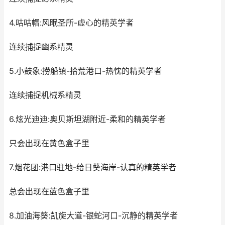
4.咕咕帽:风眠圣所-虚心的精英学者
连续捕捉幽系精灵
5.小鼓象:捞船镇-拾荒港口-热忱的精英学者
连续捕捉机械系精灵
6.炫光迪迪:奥贝斯坦湖附近-柔和的精英学者
只会出现在黄色盒子里
7.烟花团:港口驻地-给日葵海岸-认真的精英学者
总会出现在蓝色盒子里
8.加油海葵:凯旋大道-银蛇河口-沉静的精英学者