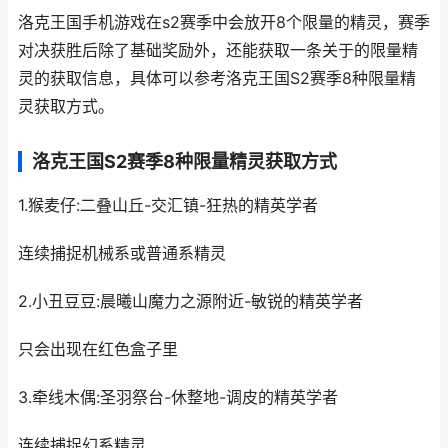
洛克王国手机游戏在s2赛季中会放开8个限量的精灵，赛季
对决获胜后除了基础奖励外，还能获取一条关于的限量精
灵的获取信息，具体可以参考洛克王国S2赛季8种限量精
灵获取方式。
洛克王国S2赛季8种限量精灵获取方式
1.猴麦仔:二叠山丘-交汇镇-狂热的精英学者
连续捕捉机械系或普通系精灵
2.小丑豆豆:晨曦山魔力之源附近-敏锐的精英学者
只会出现在红色盒子里
3.牵线木偶:圣羽祭台-休整地-调皮的精英学者
连续捕捉幻系精灵