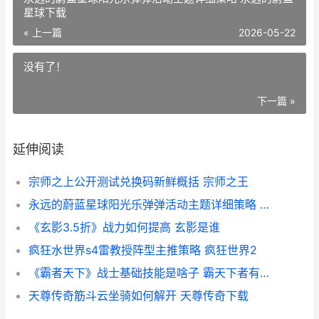
星球下载
« 上一篇
2026-05-22
没有了！
下一篇 »
延伸阅读
宗师之上公开测试兑换码新鲜概括 宗师之王
永远的蔚蓝星球阳光乐弹弹活动主题详细策略 永远的蔚蓝星球下载
《玄影3.5折》战力如何提高 玄影是谁
疯狂水世界s4雷教授阵型主推策略 疯狂世界2
《霸者天下》战士基础技能是啥子 霸天下者有三戒
天尊传奇筋斗云坐骑如何解开 天尊传奇下载