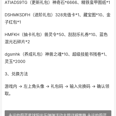
ATIADS9TG（更新礼包）神奇石*6666、精铁蛮甲图纸*1
DSHMKSDFH（进阶礼包）328充值卡*1、藏宝图*10、金
子红包*1
HMFKH（抽卡礼包）兽灵令*50、刮刮乐礼券*10、蓝色
混元石碎片*2
dgsmhk（养成礼包）神兽之魂*10、超级技能书残卷*1、
灵玉*2000
3、兑换方法
游戏内 → 左上角头像 → 礼包码 → 输入兑换码 → 确认领
取。
永远的蔚蓝星球阳光乐弹弹活动主题详细策略 永远的蔚蓝