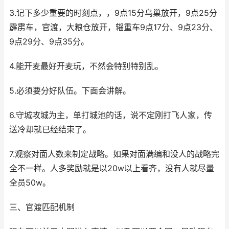
3.记下多少重要的时刻点，，9点15分乌巢放开，9点25分
霹雳车，官渡，大粮仓放开，辎重车9点17分、9点23分、
9点29分、9点35分。
4.能开麦最好开麦玩，不然会特别特别乱。
5.必须要分好队伍。下面会讲解。
6.守城攻城为主，单打城池的话，说不定刚打飞人家，传
送冷却就已经结束了。
7.观察对面人数来制定战略。如果对面满编和没人的战略完
全不一样。人多奖励就是以20w以上看齐，没有人就尽量
全员50w。
三、官渡匹配机制