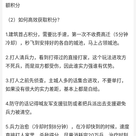
额积分
（2）如何高效获取积分？
1.建筑首占积分，需要比手速，第一次不收费高迁（5分钟
冷却），秒飞到安排好的各自的城池，马上占领城池。
2.打人清兵力，看到打得过的直接打家，这个玩法进攻方
不死兵，而是双方都受伤，因此谁实力强谁有优势。
3.打人之前先侦查，主城人多的话集合进攻，不要单打，
如果没有很大的实力差距，基本上都是白给。
4.防守的话记得喊友军支援驻防或者把兵派出去支援避免
兵力被清空。
5.兵力治愈（冷却时刻8分钟），在冷却快到的时候，速度
直接打人家里，杀敌得分，尽量消耗完20万兵，治疗时刻