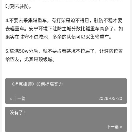
时刻去驻防。
4.不要去采集辎重车，有打架是迫不得已，驻防不稳才要
去辎重车。安宁环境下驻防主城分数比辎重车高多了。如
果实在驻守不进城池，多余的队伍可以采集辎重车。
5.拿满50w分后，就不要占着茅坑不拉屎了，让驻防位置
给盟友，尤其是顶级城。
《坦克雄师》如何提高实力
« 上一篇
2026-05-20
没有了！
下一篇 »