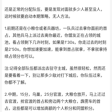
还是正常的分配队伍，要是发现对面就多少人甚至没人，
这时候就要启动本期策略，无人方法。
1.前期还是在小粮仓或者兵器坊，一队兵过去拿你面前的首
占，其他兵马上派过去离你最近，你盟友正在占领的城
池，看占领剩下几许时刻，如果是1′30s，你走过去的时刻
是2′50s，你想加速要加速，能拿到首占就拿，不拿就拿持
续占领分也可以。
注:记得全部队伍都派出去驻守主城，虽然很轻松，然而还
是要看着一下，别让那多少敌对打下城后，你队伍过来，
你都不了解。
2.中期，15分，乌巢，25分官渡，大粮仓放开，马上迁过
去官渡，抢官渡的首占和旁边两个大粮仓，霹雳车的首
占，这些都是可以增加高额的个人积分和同盟积分。