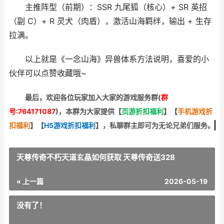
主推阵型（前期）：SSR 九尾狐（核心）+ SR 英招
（副 C）+ R 灵犬（肉盾），激活山海羁绊，输出 + 生存
拉满。
以上就是《一念山海》异兽体系方法说明，喜爱的小
伙伴可以点赞收藏哦~
最后，欢迎
各位玩家加入大家的游戏服务群(
群
号:764171087
)，本群为大家提供【
页游折扣福利
】
【
手机游戏折
扣福利
】
【
H5游戏折扣福利
】
，私聊群主即可为无论兄弟们服务。
天尊传奇不朽天道玄晶如何获取 天尊传奇送328
« 上一篇
2026-05-19
没有了！