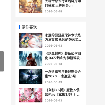
天尊传奇五行圣魂碎片如
何获取 天尊传奇gm
2026-05-18
猜你喜欢
永远的蔚蓝星球神木试炼
方法策略 永远的蔚蓝星球
金色专区
2026-05-13
《热血封神》装备如何强
化 9377热血封神游戏攻
略
2026-05-13
»
一念逍遥五月新鲜密令合
集2026 一念逍遥5月
2026-05-13
《玄影3.5折》魔教入侵
如何玩 《玄影3.5折》魔
方怎么用
2026-05-13