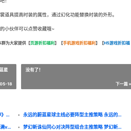
看吧！
裳道具提高时装的属性，通过幻化功能替换时装的外形。
的小伙伴可以点赞收藏哦~
本群为大家提供【
页游折扣福利
】
【
手机游戏折扣福利
】
【
H5游戏折扣福
蓝星
没有了！
05-18
下一篇 
《剑舞乾坤》时装如何提高等级 《剑舞乾坤》时长多少
永远的蔚蓝星球主线必要阵型主推策略 永远的蔚蓝星球兑换码
天尊传奇至尊BOSS如何打 天尊传奇哪里弄满v号
梦幻新诛仙同心对决阵型组合主推策略 梦幻新诛仙哪几个仙友好