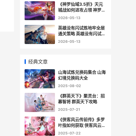
《神罗仙域3.5折》天元
城战如何进攻占领 神罗攻
略
2026-05-13
英雄没有闪试炼地牢全层
通关策略 英雄没有闪试炼
木桩
2026-05-13
经典文章
山海试炼兑换码集合 山海
幻境兑换码大全
2025-08-02
《群英天下》聚灵台：招
募智将 群英天下攻略
2025-07-21
《侠客风云传前传》多罗
叶指如何获取 侠客风云传
前传攻略
2025-07-22