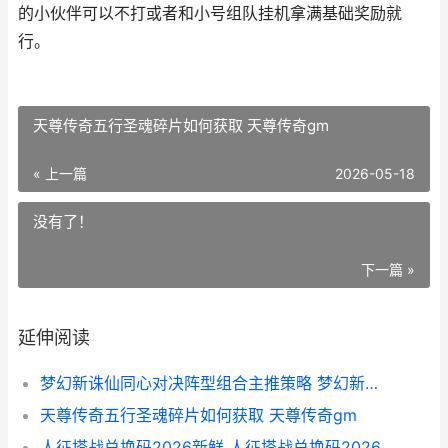
的小伙伴可以不打或者和小号组队挂机拿满基础奖励就
行。
天尊传奇五行圣魂碎片如何获取 天尊传奇gm
« 上一篇
2026-05-18
没有了！
下一篇 »
延伸阅读
梦幻新诛仙同心对决阵型组合主推策略 梦幻新诛仙哪几个仙友好
天尊传奇五行圣魂碎片如何获取 天尊传奇gm
人征塔战兑换码2026新鲜 人征塔战兑换码2026