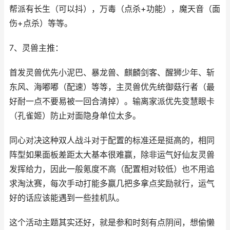
帮派有长生（可以抖），万毒（点杀+功能），魔天音（面
伤+点杀）等等。
7、灵兽主推：
首发灵兽优先小泥巴、暴龙兽、麒麟剑客、醒狮少年、斩
东风、海嘟嘟（配速）等等，主灵兽优先统御菇行者（最
好耐一点不要易被一回合清掉）。输离家派优先变慧眼卡
（孔雀姬）防止对面隐身单位太多。
同心对决这种双人战斗对于配置的标准还是挺高的，相同
阵型如果面板差距太大基本很难赢，除非运气好仙友灵兽
发挥给力，因此一般氪度不高（配置相对较低）也不用追
求淘汰赛，每次手动打能多赢几把多拿点奖励就行，运气
好的话应该能遇到一些挂机队。
这个活动主题其实还好，就是参和时刻有点阴间，想偷懒