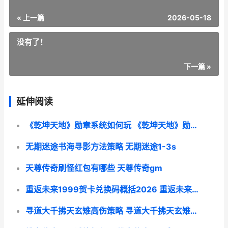
« 上一篇
2026-05-18
没有了！
下一篇 »
延伸阅读
《乾坤天地》勋章系统如何玩 《乾坤天地》勋章是什么
无期迷途书海寻影方法策略 无期迷途1-3s
天尊传奇刷怪红包有哪些 天尊传奇gm
重返未来1999贺卡兑换码概括2026 重返未来1999是什么类型
寻道大千拂天玄雉高伤策略 寻道大千拂天玄雉怎么打伤害最高