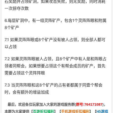
石奖励并占领矿洞，如果攻击失败，则无奖励，同时消耗
一次掠夺次数
6.每层矿洞中，有一组灵阵矿产，包含1个灵阵阵眼和附属
8个矿产
7.1 如果灵阵阵眼或8个矿产没有被人占领，则全部人都可
以占领
7.2 如果灵阵阵眼被人占领，且8个矿产中有人是和阵眼占
领者同帮会，如果想要占领这个有帮会成员的矿产，首先
需要占领这个灵阵阵眼
7.3 当灵阵阵眼和这8个矿产的占有者都属于同壹个帮会
时，会有额外的增益加成
最后，欢迎
各位玩家加入大家的游戏服务群(
群号:764171087
)，
本群为大家提供【
页游折扣福利
】
【
手机游戏折扣福利
】
【
H5游戏