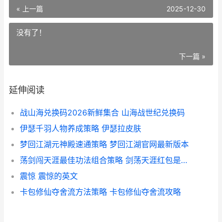
« 上一篇
2025-12-30
没有了！
下一篇 »
延伸阅读
战山海兑换码2026新鲜集合 山海战世纪兑换码
伊瑟千羽人物养成策略 伊瑟拉皮肤
梦回江湖元神殿速通策略 梦回江湖官网最新版本
荡剑闯天涯最佳功法组合策略 剑荡天涯红包是真的吗
震惊 震惊的英文
卡包修仙夺舍流方法策略 卡包修仙夺舍流攻略