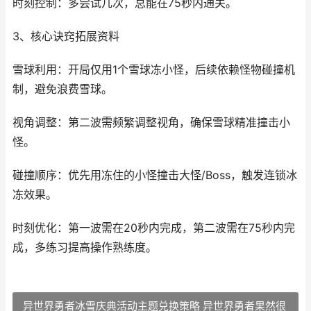
时刻控制：多尝试几次，总能在75秒内通关。
3、核心诀窍拓展资料
雪球利用：开局仅用1个雪球冻小怪，后续依赖怪物碰撞机
制，避免浪费雪球。
视角调整：第二波需频繁调整视角，确保雪球精准撞击小
怪。
碰撞顺序：优先用冻住的小怪撞击大怪/Boss，触发连锁冰
冻效果。
时刻优化：第一波需在20秒内完成，第二波需在75秒内完
成，多练习提高操作熟练度。
异世界勇者冰雪庆典活动主题兑换策略 异世界勇者果然很