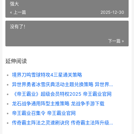
强大
« 上一篇
2025-12-30
没有了！
下一篇 »
延伸阅读
境界刀鸣雪球特攻4三星通关策略
异世界勇者冰雪庆典活动主题兑换策略 异世界勇者果然很强大
《帝王霸业》超级会员特权2025 帝王霸业官网
龙石战争通用阵型主推策略 龙战争手游下载
帝王霸业召集令 帝王霸业官网
传奇霸主阵法之灵速刷诀窍 传奇霸主法阵升级数据