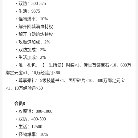
・双防：300-375
・生活：9375
・怪物爆率：10%
・解开回城满血特权
・解开自动熔炼特权
・攻魔道加成：2%
・双防加成：2%
・生活加成：2%
・唯一礼包：【一生所爱】时装×1、传世首饰宝石×10、600万
绑定元宝×1、10万经验丹×60
・尊享豪礼：5级技能书×1、面甲碎片×10、300万绑定元宝
×1、10万经验丹×30
会员8
・攻魔道：800-1000
・双防：400-500
・生活：12500
・怪物爆率：10%