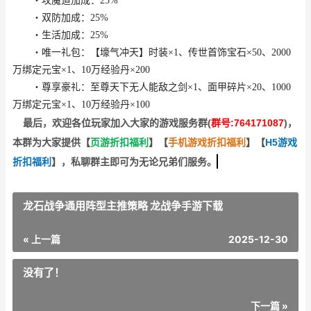
・攻魔道加成：25%
・双防加成：25%
・生活加成：25%
・唯一礼包：【壕气冲天】时装×1、传世首饰宝石×50、2000
万绑定元宝×1、10万经验丹×200
・尊享豪礼：至尊天下无人能敌之剑×1、面甲碎片×20、1000
万绑定元宝×1、10万经验丹×100
最后，欢迎
各位玩家加入大家的游戏服务群(
群号:764171087
)，
本群为大家提供【
页游折扣福利
】
【
手机游戏折扣福利
】
【
H5游戏
折扣福利
】
，私聊群主即可为无论兄弟们服务。
龙石战争通用阵型主推策略 龙战争手游下载
« 上一篇
2025-12-30
没有了！
下一篇 »