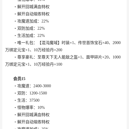
・解开回城满血特权
・解开自动熔炼特权
・攻魔道加成：22%
・双防加成：22%
・生活加成：22%
・唯一礼包：【混沌魔域】时装×1、传世首饰宝石×40、2000
万绑定元宝×1、10万经验丹×200
・尊享豪礼：至尊天下无人能敌之盔×1、面甲碎片×20、1000
万绑定元宝×1、10万经验丹×100
会员15
・攻魔道：2400-3000
・双防：1200-1500
・生活：37500
・怪物爆率：10%
・解开回城满血特权
・解开自动熔炼特权