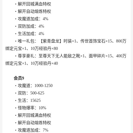
・解开回城满血特权
・解开自动熔炼特权
・攻魔道加成：4%
・双防加成：4%
・生活加成：4%
・唯一礼包：【紫青盘龙】时装×1、传世首饰宝石×15、800万
绑定元宝×1、10万经验丹×80
・尊享豪礼：至尊天下无人能敌之靴×1、面甲碎片×15、400万
绑定元宝×1、10万经验丹×40
会员9
・攻魔道：1000-1250
・双防：500-625
・生活：15625
・怪物爆率：10%
・解开回城满血特权
・解开自动熔炼特权
・攻魔道加成：7%