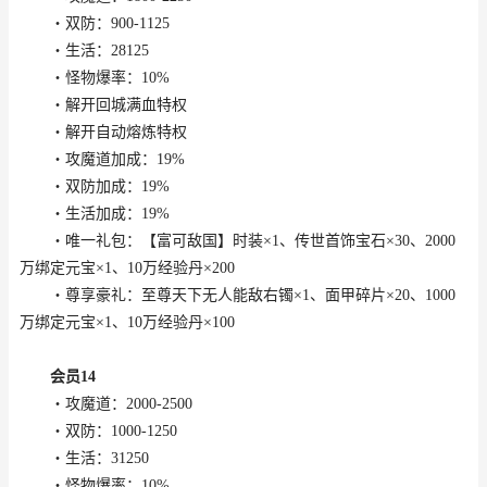
・双防：900-1125
・生活：28125
・怪物爆率：10%
・解开回城满血特权
・解开自动熔炼特权
・攻魔道加成：19%
・双防加成：19%
・生活加成：19%
・唯一礼包：【富可敌国】时装×1、传世首饰宝石×30、2000
万绑定元宝×1、10万经验丹×200
・尊享豪礼：至尊天下无人能敌右镯×1、面甲碎片×20、1000
万绑定元宝×1、10万经验丹×100
会员14
・攻魔道：2000-2500
・双防：1000-1250
・生活：31250
・怪物爆率：10%