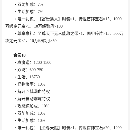
・双防加成：7%
・生活加成：7%
・唯一礼包：【富贵逼人】时装×1、传世首饰宝石×15、1000
万绑定元宝×1、10万经验丹×100
・尊享豪礼：至尊天下无人能敌之带×1、面甲碎片×15、500万
绑定元宝×1、10万经验丹×50
会员10
・攻魔道：1200-1500
・双防：600-750
・生活：18750
・怪物爆率：10%
・解开回城满血特权
・解开自动熔炼特权
・攻魔道加成：10%
・双防加成：10%
・生活加成：10%
・唯一礼包：【至尊天魔】时装×1、传世首饰宝石×20、1200