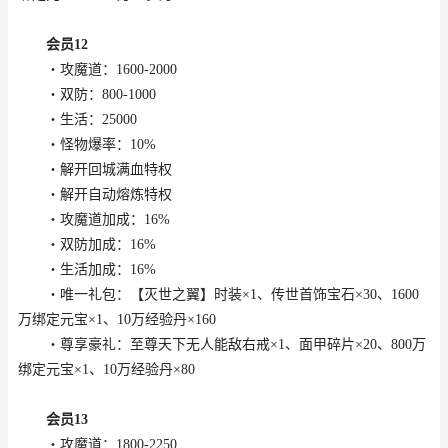
会员12
・攻魔道：1600-2000
・双防：800-1000
・生活：25000
・怪物爆率：10%
・解开回城满血特权
・解开自动熔炼特权
・攻魔道加成：16%
・双防加成：16%
・生活加成：16%
・唯一礼包：【灭世之翼】时装×1、传世首饰宝石×30、1600
万绑定元宝×1、10万经验丹×160
・尊享豪礼：至尊天下无人能敌右戒×1、面甲碎片×20、800万
绑定元宝×1、10万经验丹×80
会员13
・攻魔道：1800-2250