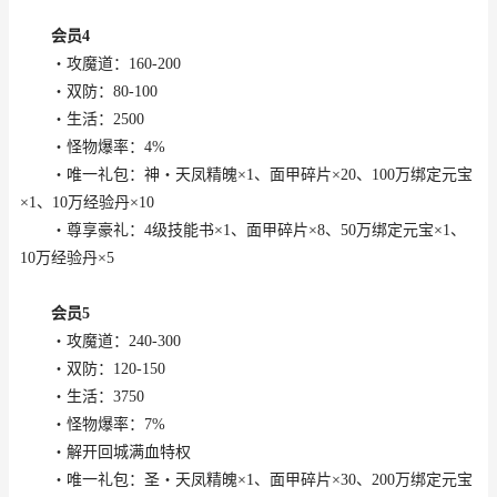
会员4
・攻魔道：160-200
・双防：80-100
・生活：2500
・怪物爆率：4%
・唯一礼包：神・天凤精魄×1、面甲碎片×20、100万绑定元宝
×1、10万经验丹×10
・尊享豪礼：4级技能书×1、面甲碎片×8、50万绑定元宝×1、
10万经验丹×5
会员5
・攻魔道：240-300
・双防：120-150
・生活：3750
・怪物爆率：7%
・解开回城满血特权
・唯一礼包：圣・天凤精魄×1、面甲碎片×30、200万绑定元宝