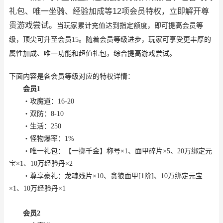
礼包、唯一坐骑、经验加成等12项会员特权，立即解开尊
贵游戏尝试。
当玩家累计充值达到指定额度，即可提高会员等
级，顶尖可升至会员15。随着会员等级进步，玩家可享受更丰厚的
属性加成、唯一功能和超值礼包，综合提高游戏尝试。
下面内容是各会员等级对应的特权详情：
会员1
・攻魔道：16-20
・双防：8-10
・生活：250
・怪物爆率：1%
・唯一礼包：【一掷千金】称号×1、面甲碎片×5、20万绑定元
宝×1、10万经验丹×2
・尊享豪礼：龙魂残片×10、贪狼面甲[1阶]、10万绑定元宝
×1、10万经验丹×1
会员2