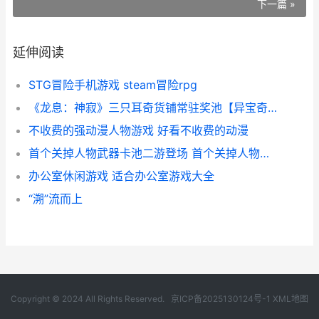
下一篇 »
延伸阅读
STG冒险手机游戏 steam冒险rpg
《龙息：神寂》三只耳奇货铺常驻奖池【异宝奇珍】马上上线 龙息神寂S4开服时间
不收费的强动漫人物游戏 好看不收费的动漫
首个关掉人物武器卡池二游登场 首个关掉人物武功的人
办公室休闲游戏 适合办公室游戏大全
“溯”流而上
Copyright © 2024 All Rights Reserved.
京ICP备2025130124号-1
XML地图