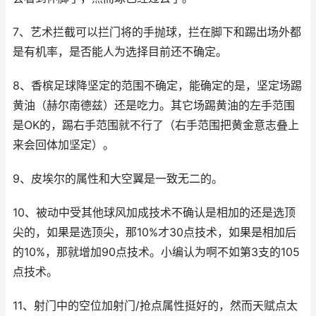
7、艺术拦截可以拦门将的手抛球，拦在脚下和踢出场外都
是有机率，是否能人为选择目前还不确定。
8、香槟足球降坚定的范围不确定，能确定的是，坚定场踢
黄油（赫尔南德兹）还是吃力。其它场踢黄油的左手范围
是OK的，踢右手范围就不行了（右手范围把黄金意志叠上
来会回体加坚定）。
9、皮埃尔的属性和大空翼是一致无二的。
10、被动中受其他球风加成技术不确认是相加的还是选顶
尖的，如果是选顶尖，那10%才30点技术，如果是相加后
的10%，那就增加90点技术。小编认为啊不如第3支的105
点技术。
11、射门中的空位加射门/抢点属性挺好的，然而天赋点太