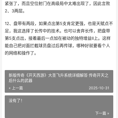
紧张了，而且空位射门在高级局中太难出现了，因此言败
2、3两层。
12、盘带有两段，如果点出第5支肯定更强，也是天赋点不
足，我这选择了长传中的技术。也可以舍弃长传，把盘带
第5支点出，接着最后一点加在被动的独特增益II上。这样
能自己把对面拦截球员盘过后再传球，哪种好就要看个人
的网络和操作了。
新版传奇《开天西游》大圣飞升系统详细解答 传奇开天之
后什么的武器
« 上一篇
2025-10-31
没有了！
下一篇 »