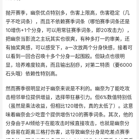
抛开赛季，幽奈优点特别多，伤害上限高，伤害稳定（几
乎不吃词条），而且不依赖赛季词条（哪怕赛季词条还是
10增伤+1个分身，可以用常驻赛季词条，即20攻击力），
把幽奈当影流之主玩其实也很爽，有种多打一的审美，还
有抽奖爽感，可以感受下，a一次放两个分身快感，接着可
以看到一回合召唤十多个分身一起围殴。但缺点也很明
显，培养难度较高，而且输出刮痧，对第二特质（要6000
石头哦）依赖性特别高。
然而赛季很明显对于幽奈来说是不利的。幽奈为了能吃攻
击相邻单位提供增益，选择带狂暴引力。但6%数值特别低
（虽然是乘法收益，但相比120增伤，真的太低了）。这意
味着幽奈会少吃壹个提供增伤120的赛季词条。其次，他的
分身由于AI倾给于在能攻击时候直接攻击，也就是幽奈分
身容易在距离三格打伤害，这导致幽奈分身是吃差点赛季