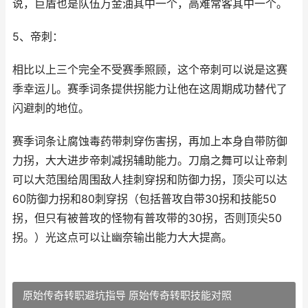
说，巨盾也是队伍万金油其中一个，高难常客其中一个。
5、帝刺：
相比以上三个完全不受赛季照顾，这个帝刺可以说是这赛
季幸运儿。赛季词条提供拐能力让他在这周期成功替代了
闪避刺的地位。
赛季词条让腐蚀毒药带刺穿伤害拐，再加上本身自带防御
力拐，大大进步帝刺减拐辅助能力。刀扇之舞可以让帝刺
可以大范围给周围敌人挂刺穿拐和防御力拐，顶尖可以达
60防御力拐和80刺穿拐（包括普攻自带30拐和技能50
拐，但只有被普攻的怪物有普攻带的30拐，否则顶尖50
拐。）光这点可以让幽奈输出能力大大提高。
原始传奇转职避坑指导 原始传奇转职技能对照