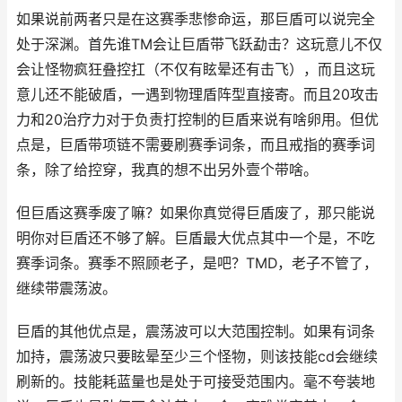
如果说前两者只是在这赛季悲惨命运，那巨盾可以说完全
处于深渊。首先谁TM会让巨盾带飞跃勐击？这玩意儿不仅
会让怪物疯狂叠控扛（不仅有眩晕还有击飞），而且这玩
意儿还不能破盾，一遇到物理盾阵型直接寄。而且20攻击
力和20治疗力对于负责打控制的巨盾来说有啥卵用。但优
点是，巨盾带项链不需要刷赛季词条，而且戒指的赛季词
条，除了给控穿，我真的想不出另外壹个带啥。
但巨盾这赛季废了嘛？如果你真觉得巨盾废了，那只能说
明你对巨盾还不够了解。巨盾最大优点其中一个是，不吃
赛季词条。赛季不照顾老子，是吧？TMD，老子不管了，
继续带震荡波。
巨盾的其他优点是，震荡波可以大范围控制。如果有词条
加持，震荡波只要眩晕至少三个怪物，则该技能cd会继续
刷新的。技能耗蓝量也是处于可接受范围内。毫不夸装地