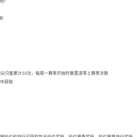
看吧！
和
顶尖只能累计10次，每周一赛季开始时重置清零上赛季次数
中获取
据段位和排行可获取每天段位奖励，段位赛季奖励，段位赛季排行奖励