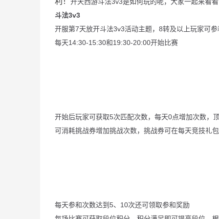
利！
开天西游斗法3v3是如何玩的呢，大家一起来看
斗法3v3
开服第7天放开斗法3v3活动主题，8转及以上玩家可参
每天14:30-15:30和19:30-20:00开始比赛
开始后玩家可获取5次匹配次数，每天0点增加次数，
可消耗挑战券增加挑战次数，挑战券可在每天竞技礼包
每天参和次数达到5、10次还可领取参和奖励
每场比赛可获取段位积分，积分满足即可提高段位，根