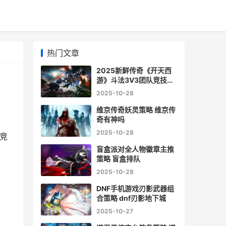
热门文章
2025新鲜传奇《开天西
游》斗法3V3团队竞技制
胜策略 新传奇电影
2025-10-28
维京传奇妖灵策略 维京传
奇有神吗
2025-10-28
竞
盲盒派对全人物徽章主推
策略 盲盒排队
2025-10-28
DNF手机游戏刃影武器组
合策略 dnf刃影地下城
2025-10-27