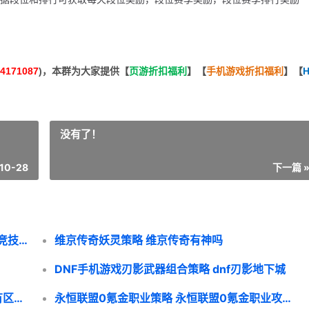
4171087
)，本群为大家提供【
页游折扣福利
】
【
手机游戏折扣福利
】
【
H
没有了！
10-28
下一篇 
2025新鲜传奇《开天西游》斗法3V3团队竞技制胜策略 新传奇电影
维京传奇妖灵策略 维京传奇有神吗
DNF手机游戏刃影武器组合策略 dnf刃影地下城
道天录炼宝台装备策略 道天录炼宝台装备有区别吗
永恒联盟0氪金职业策略 永恒联盟0氪金职业攻略