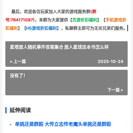
最后，欢迎
各位玩家加入大家的游戏服务群(
群
号:764171087
)，本群为大家提供【
页游折扣福利
】
【
手机游戏折
扣福利
】
【
H5游戏折扣福利
】
，私聊群主即可为无论兄弟们服务。
星塔旅人随机事件答案集合 旅人星球这本书怎么样
« 上一篇
2025-10-24
没有了！
下一篇 »
延伸阅读
单挑还是群殴 大传立志传老魔头单挑还是群殴