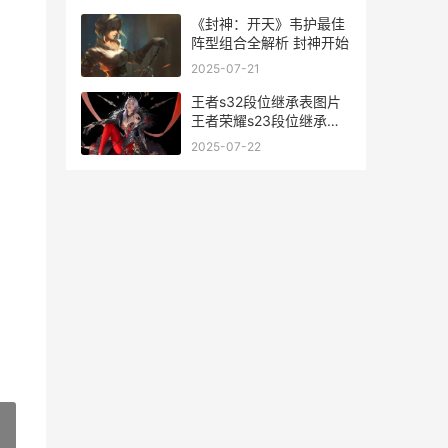
《封神：开天》韦护最佳
阵型组合全解析 封神开始
2025-07-21
王者s32段位继承表图片
王者荣耀s23段位继承是
按最高还是当前
2025-07-22