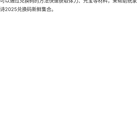
可以通过兑换码的方法快速获取体力、元宝等材料，来帮助玩家
诗2025兑换码新鲜集合。
）