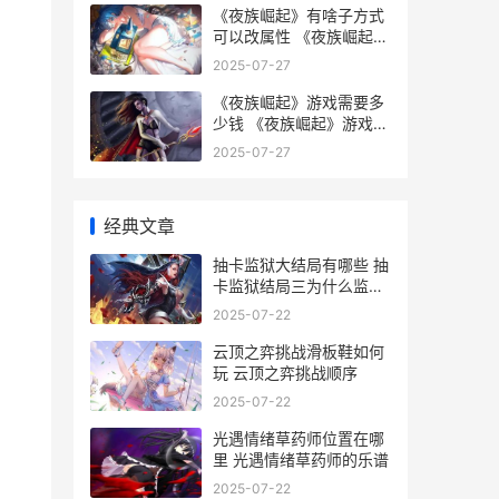
《夜族崛起》有啥子方式
可以改属性 《夜族崛起》
有女主吗
2025-07-27
《夜族崛起》游戏需要多
少钱 《夜族崛起》游戏攻
略
2025-07-27
经典文章
抽卡监狱大结局有哪些 抽
卡监狱结局三为什么监狱
长不捞我
2025-07-22
云顶之弈挑战滑板鞋如何
玩 云顶之弈挑战顺序
2025-07-22
光遇情绪草药师位置在哪
里 光遇情绪草药师的乐谱
2025-07-22