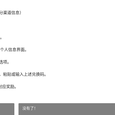
（部分渠道信息）
。
个人信息界面。
选项。
框，粘贴或输入上述兑换码。
对应奖励。
没有了！