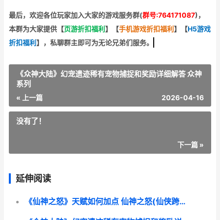
最后，欢迎
各位玩家加入大家的游戏服务群(
群号:764171087
)，
本群为大家提供【
页游折扣福利
】
【
手机游戏折扣福利
】
【
H5游戏
折扣福利
】
，私聊群主即可为无论兄弟们服务。
《众神大陆》幻宠遗迹稀有宠物捕捉和奖励详细解答 众神
系列
« 上一篇
2026-04-16
没有了！
下一篇 »
延伸阅读
《仙神之怒》天赋如何加点 仙神之怒(仙侠跨服修仙)