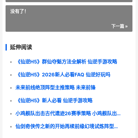
没有了！
下一篇 »
延伸阅读
《仙逆H5》群仙夺魁方法全解析 仙逆手游攻略
《仙逆H5》2026新人必看FAQ 仙逆好玩吗
未来前线绝顶阵型主推策略 未来前锋
《仙逆H5》新人必看 仙逆手游攻略
小鸡舰队出击古代遗迹26赛季策略 小鸡舰队出击古代遗迹疾风与忍者传说
仙剑奇侠传之新的开始再续前缘幻境试炼阵型主推策略 仙剑奇侠传之新的开始兑换码