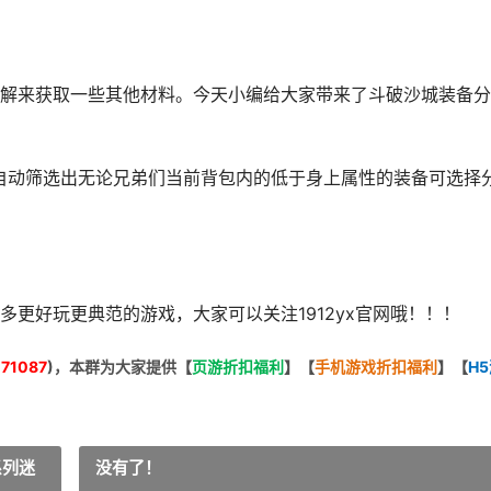
解来获取一些其他材料。今天小编给大家带来了斗破沙城装备分
自动筛选出无论兄弟们当前背包内的低于身上属性的装备可选择
更好玩更典范的游戏，大家可以关注1912yx官网哦！！！
71087
)，本群为大家提供【
页游折扣福利
】
【
手机游戏折扣福利
】
【
H
系列迷
没有了！