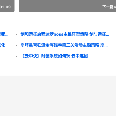
01-09
下一篇 
《决战沙城》如何获取其他材料 决战沙城是哪个公司开发的
剑和远征启程迷梦boss主推阵型策略 剑与远征系列迷宫出现俩门
进化
崩坏星穹铁道余晖残卷第三关活动主题策略 崩坏星穹铁道角色爆料
《云中诀》时装系统如何玩 云中连招