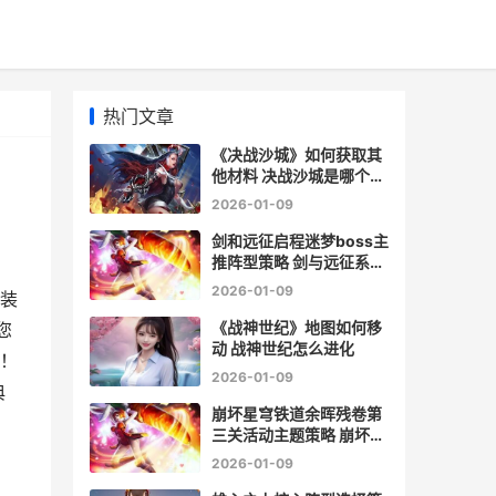
热门文章
《决战沙城》如何获取其
他材料 决战沙城是哪个公
司开发的
2026-01-09
剑和远征启程迷梦boss主
推阵型策略 剑与远征系列
迷宫出现俩门
2026-01-09
装
《战神世纪》地图如何移
您
动 战神世纪怎么进化
！
2026-01-09
典
崩坏星穹铁道余晖残卷第
三关活动主题策略 崩坏星
穹铁道角色爆料
2026-01-09