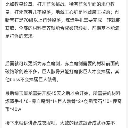
比如教皇纹章，打开首领挑战，稀有首领里面的米尔教
皇，打死就有几率掉落；地藏王心脏是地藏魔王掉落；创
新宝石是70级以上首领掉落；炼造手扎需要完成一转就能
获取，全部的材料集齐就能合成破馆珍剑，前期基本能满
足打怪的需求。
后面就可以更新为赤血魔剑，赤血魔剑需要的材料前面的
破馆珍剑差不多，巨人骸骨只能打魔影巨人才会掉落，其
他boss不会掉落巨人骸骨。
最后绿玉屠龙需要开服45天之后才会开始，所需要的材料
炼造手札*6+赤血魔剑*1+巨人骸骨*2+创新宝石*10+传奇
币*40w
接下来就讲讲合成衣服吧，大致的经过跟合成武器差不