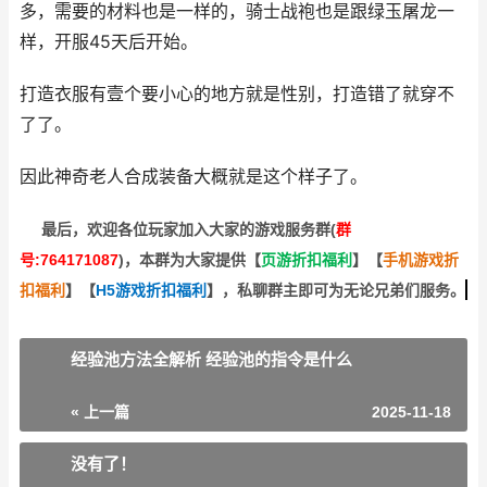
多，需要的材料也是一样的，骑士战袍也是跟绿玉屠龙一
样，开服45天后开始。
打造衣服有壹个要小心的地方就是性别，打造错了就穿不
了了。
因此神奇老人合成装备大概就是这个样子了。
最后，欢迎
各位玩家加入大家的游戏服务群(
群
号:764171087
)，本群为大家提供【
页游折扣福利
】
【
手机游戏折
扣福利
】
【
H5游戏折扣福利
】
，私聊群主即可为无论兄弟们服务。
经验池方法全解析 经验池的指令是什么
« 上一篇
2025-11-18
没有了！