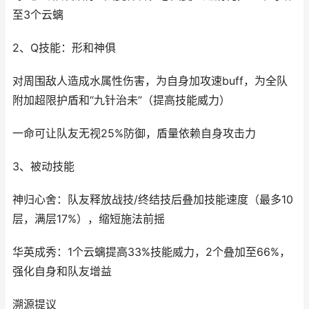
至3个云螭
2、Q技能：形和神俱
对周围敌人造成水属性伤害，为自身加攻速buff，为全队
附加超限护盾和“九针治未”（提高技能威力）
一命可让队友无视25%防御，盾量依赖自身攻击力
3、被动技能
神归心舍：队友释放战技/终结技后叠加技能速度（最多10
层，满层17%），缩短施法前摇
华英成秀：1个云螭提高33%技能威力，2个叠加至66%，
强化自身和队友增益
溯源提议