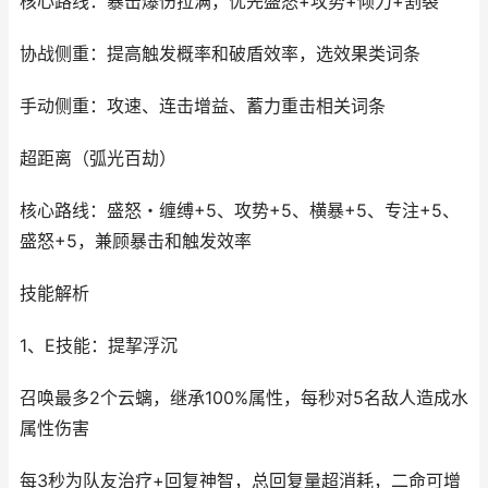
核心路线：暴击爆伤拉满，优先盛怒+攻势+倾力+割裂
协战侧重：提高触发概率和破盾效率，选效果类词条
手动侧重：攻速、连击增益、蓄力重击相关词条
超距离（弧光百劫）
核心路线：盛怒・缠缚+5、攻势+5、横暴+5、专注+5、
盛怒+5，兼顾暴击和触发效率
技能解析
1、E技能：提挈浮沉
召唤最多2个云螭，继承100%属性，每秒对5名敌人造成水
属性伤害
每3秒为队友治疗+回复神智，总回复量超消耗，二命可增