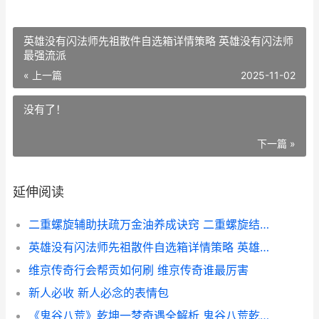
英雄没有闪法师先祖散件自选箱详情策略 英雄没有闪法师
最强流派
« 上一篇
2025-11-02
没有了！
下一篇 »
延伸阅读
二重螺旋辅助扶疏万金油养成诀窍 二重螺旋结局是什么
英雄没有闪法师先祖散件自选箱详情策略 英雄没有闪法师最强流派
维京传奇行会帮贡如何刷 维京传奇谁最厉害
新人必收 新人必念的表情包
《鬼谷八荒》乾坤一梦奇遇全解析 鬼谷八荒乾云界