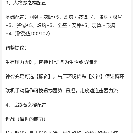
3、人物魔之楔配置
基础配置：羽翼・决断+5、炽灼・鼓舞+4、骇浪・极昼
+5、警惕+5、炽灼+5、全盛・安神+5、羽翼・鼓舞
+4（耐受值100/107）
调整提议：
生存压力大时，替换1个词条为生活或防御类
神智充足可选【振奋】，高压环境优先【安神】保证循环
联机手动操作可换迅捷蓄势+暴虐，走攻速连击蓄力流
4、武器魔之楔配置
近战（泽世的慈雨）