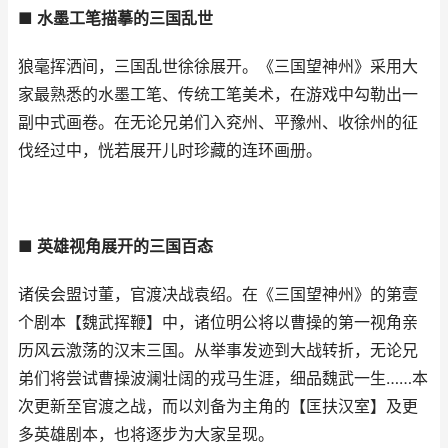
■ 水墨工笔描摹的三国乱世
狼毫挥洒间，三国乱世徐徐展开。《三国望神州》采用大
家最熟悉的水墨工笔、传统工笔美术，在游戏中勾勒出一
副中式画卷。在无论兄弟们入兖州、平豫州、收徐州的征
伐经过中，恍若展开儿时珍藏的连环画册。
■ 英雄视角展开的三国百态
诸侯会盟讨董，官渡决战袁绍。在《三国望神州》的第壹
个剧本【魏武挥鞭】中，诸位明公将以曹操的第一视角亲
历风云激荡的汉末三国。从举事发迹到大战转折，无论兄
弟们将尝试曹操波澜壮阔的戎马生涯，细品魏武一生……本
次更新至官渡之战，而以刘备为主角的【匡扶汉室】及更
多英雄剧本，也将逐步为大家呈现。