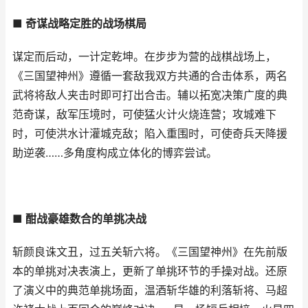
■ 奇谋战略定胜的战场棋局
谋定而后动，一计定乾坤。在步步为营的战棋战场上，
《三国望神州》遵循一套敌我双方共通的合击体系，两名
武将将敌人夹击时即可打出合击。辅以拓宽决策广度的典
范奇谋，敌军压境时，可使猛火计火烧连营；攻城难下
时，可使洪水计灌城克敌；陷入重围时，可使奇兵天降援
助逆袭……多角度构成立体化的博弈尝试。
■ 酣战豪雄数合的单挑决战
斩颜良诛文丑，过五关斩六将。《三国望神州》在先前版
本的单挑对决表演上，更新了单挑环节的手操对战。还原
了演义中的典范单挑场面，温酒斩华雄的利落斩将、马超