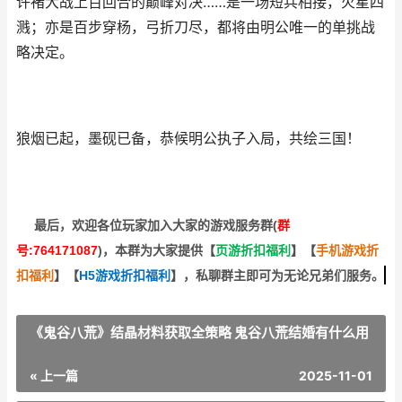
许褚大战上百回合的巅峰对决……是一场短兵相接，火星四
溅；亦是百步穿杨，弓折刀尽，都将由明公唯一的单挑战
略决定。
狼烟已起，墨砚已备，恭候明公执子入局，共绘三国！
最后，欢迎
各位玩家加入大家的游戏服务群(
群
号:764171087
)，本群为大家提供【
页游折扣福利
】
【
手机游戏折
扣福利
】
【
H5游戏折扣福利
】
，私聊群主即可为无论兄弟们服务。
《鬼谷八荒》结晶材料获取全策略 鬼谷八荒结婚有什么用
« 上一篇
2025-11-01