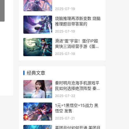
2025-07-19
»
烧脑推理再添新变数 烧脑
推理题目带答案的
2025-07-19
滑进“蛋”宇宙！蛋仔IP超
爽快三消经营手游《蛋仔
滑滑》首曝，概念PV重磅
2025-07-19
发布_
经典文章
秦时明月沧海手机游戏平
民如何选择绝顶阵型 秦时
明月沧海手游怎么达到宗
2025-07-22
师
1元=1黑悟空=15战力 黑
悟空 发售
2025-07-21
美团月付如何开通 美团月