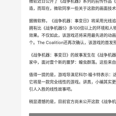
微软近日公开了《战争机器》系列的前传作品《
造，而现在，微软同享一些关于这款的画面技术
据微软称，《战争机器：事变日》将采用光线追
拥有比《战争机器5》多100倍以上的环境和人物的
效果。不仅如此，该游戏还将采用最先进的动画
个。The Coalition还再次确认，该游戏
《战争机器：事变日》的故事发生在《战争机器》
家中，面对壹个新的噩梦：蝗虫群落。这些来自
值得一提的是，游戏导演尼科尔·福卡特表示：
它将是一款完全线性的游戏。讲真，小编其实更
引人入胜的线性故事吧。
稍显遗憾的是，目前官方尚未公开这款《战争机