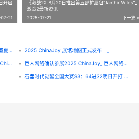
日开启
《激战2》8月20日推出第五部扩展包“Janthir Wilds”_
激战2最新资讯
-07-21
2025-07-21
下一篇 
凯华 X ChinaJoy强势来袭！一键开启热血盛夏！_ 凯华boxjade navy
2025 ChinaJoy 展馆地图正式发布！_
新秀亮相长青压阵 360游戏确认参展2025 ChinaJoy_ 新秀是啥意思
巨人网络确认参展2025 ChinaJoy_ 巨人网络是啥
石器时代觉醒全国大赛S3：64进32明日开打 石器时代觉醒全防御乐器