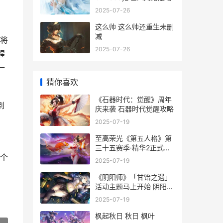
2025-07-26
这么帅 这么帅还重生未删
减
将
2025-07-26
腥
一
猜你喜欢
《石器时代：觉醒》周年
到
庆来袭 石器时代觉醒攻略
2025-07-19
至高荣光《第五人格》第
，
三十五赛季·精华2正式上
个
线 至高荣誉小说免费阅读
2025-07-19
《阴阳师》「甘饴之遇」
活动主题马上开始 阴阳师
里面的肝是什么意思
2025-07-19
枫起秋日 秋日 枫叶