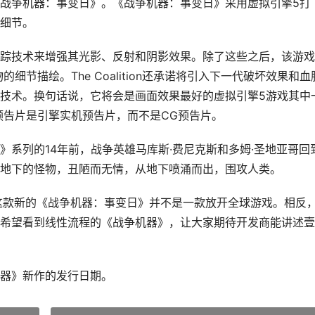
战争机器：事变日》。《战争机器：事变日》采用虚拟引擎5打
细节。
踪技术来增强其光影、反射和阴影效果。除了这些之后，该游戏
细节描绘。The Coalition还承诺将引入下一代破坏效果和血
技术。换句话说，它将会是画面效果最好的虚拟引擎5游戏其中
的首发预告片是引擎实机预告片，而不是CG预告片。
系列的14年前，战争英雄马库斯·费尼克斯和多姆·圣地亚哥回
地下的怪物，丑陋而无情，从地下喷涌而出，围攻人类。
这款新的《战争机器：事变日》并不是一款放开全球游戏。相反
希望看到线性流程的《战争机器》，让大家期待开发商能讲述壹
器》新作的发行日期。