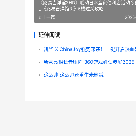
《路易吉洋馆2HD》联动日本全家便利店活动今
_ 《路易吉洋馆3 》5楼过关攻略
« 上一篇
2025
延伸阅读
这么帅 这么帅还重生未删减