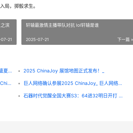
入局，掷骰求生。
土之滨
轩辕最激情主播带队对抗 lol轩辕是谁
-07-21
2025-07-21
下一篇 
凯华 X ChinaJoy强势来袭！一键开启热血盛夏！_ 凯华boxjade navy
2025 ChinaJoy 展馆地图正式发布！_
新秀亮相长青压阵 360游戏确认参展2025 ChinaJoy_ 新秀是啥意思
巨人网络确认参展2025 ChinaJoy_ 巨人网络是啥
石器时代觉醒全国大赛S3：64进32明日开打 石器时代觉醒全防御乐器