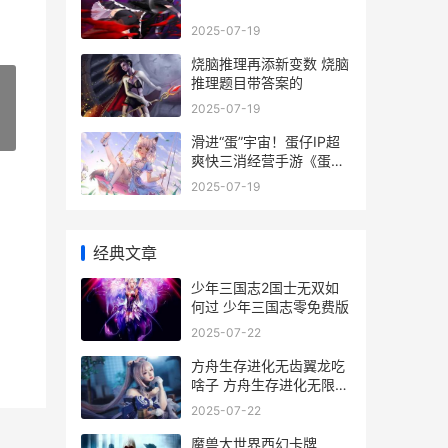
2025-07-19
烧脑推理再添新变数 烧脑
推理题目带答案的
2025-07-19
»
滑进“蛋”宇宙！蛋仔IP超
爽快三消经营手游《蛋仔
滑滑》首曝，概念PV重磅
2025-07-19
发布_
经典文章
少年三国志2国士无双如
何过 少年三国志零免费版
2025-07-22
方舟生存进化无齿翼龙吃
啥子 方舟生存进化无限资
源
2025-07-22
魔兽大世界西幻卡牌