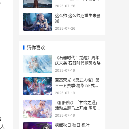
。
2025-07-26
这么帅 这么帅还重生未删
减
2025-07-26
猜你喜欢
《石器时代：觉醒》周年
庆来袭 石器时代觉醒攻略
2025-07-19
至高荣光《第五人格》第
三十五赛季·精华2正式上
线 至高荣誉小说免费阅读
2025-07-19
《阴阳师》「甘饴之遇」
活动主题马上开始 阴阳师
里面的肝是什么意思
2025-07-19
暗
枫起秋日 秋日 枫叶
人