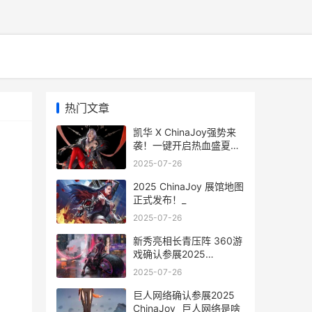
热门文章
凯华 X ChinaJoy强势来
袭！一键开启热血盛夏！_
凯华boxjade navy
2025-07-26
2025 ChinaJoy 展馆地图
正式发布！_
2025-07-26
新秀亮相长青压阵 360游
戏确认参展2025
ChinaJoy_ 新秀是啥意思
2025-07-26
巨人网络确认参展2025
ChinaJoy_ 巨人网络是啥