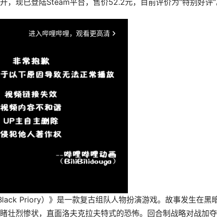
，现已登陆Steam平台，售价52.2元，目前评价为“特别好评”
the Black Priory）》是一款复古组队人物扮演游戏。故事发生在黑
睹壮烈惨状，直面洛夫克拉夫特式的恐怖。回合制战略对战加夺